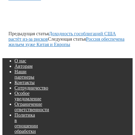
Предыдущая статья
Доходность гособлигаций США
растёт из-за рисков
Следующая статья
Россия обеспечена
жильем хуже Китая и Европы
О нас
Авторам
Наши
партнеры
Контакты
Сотрудничество
Особое
уведомление
Ограничение
ответственности
Политика
в
отношении
обработки