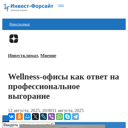
ENG
Инвестклимат
Финансы
Перейти в
Дзен
Инвестиции
Инвестклимат
,
Мнение
Блокчейн
Стартапы
Wellness-офисы как ответ на
Технологии
профессиональное
ESG
выгорание
Книги
12 августа, 2025, 10:00
11 августа, 2025