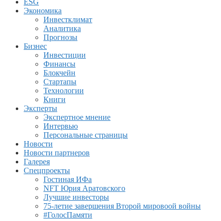
ESG
Экономика
Инвестклимат
Аналитика
Прогнозы
Бизнес
Инвестиции
Финансы
Блокчейн
Стартапы
Технологии
Книги
Эксперты
Экспертное мнение
Интервью
Персональные страницы
Новости
Новости партнеров
Галерея
Спецпроекты
Гостиная ИФа
NFT Юрия Аратовского
Лучшие инвесторы
75-летие завершения Второй мировоой войны
#ГолосПамяти