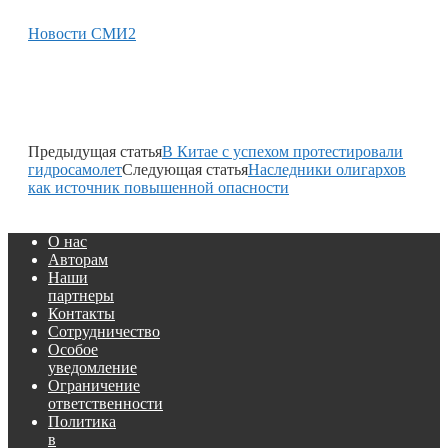
Новости СМИ2
Предыдущая статья
В Китае с успехом протестировали
гидросамолет
Следующая статья
Наследники олигархов
как источник повышенной опасности
О нас
Авторам
Наши
партнеры
Контакты
Сотрудничество
Особое
уведомление
Ограничение
ответственности
Политика
в