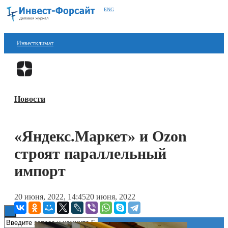
ENG
Инвестклимат
Финансы
Перейти в
Дзен
Инвестиции
Новости
Блокчейн
Стартапы
«Яндекс.Маркет» и Ozon
Технологии
строят параллельный
ESG
импорт
Книги
20 июня, 2022, 14:45
20 июня, 2022