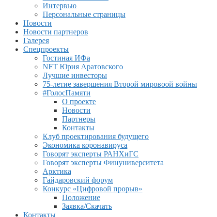
Интервью
Персональные страницы
Новости
Новости партнеров
Галерея
Спецпроекты
Гостиная ИФа
NFT Юрия Аратовского
Лучшие инвесторы
75-летие завершения Второй мировоой войны
#ГолосПамяти
О проекте
Новости
Партнеры
Контакты
Клуб проектирования будущего
Экономика коронавируса
Говорят эксперты РАНХиГС
Говорят эксперты Финуниверситета
Арктика
Гайдаровский форум
Конкурс «Цифровой прорыв»
Положение
Заявка/Скачать
Контакты