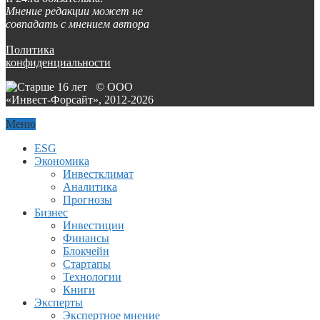
Мнение редакции может не
совпадать с мнением автора
Политика
конфиденциальности
© ООО
«Инвест-Форсайт», 2012-
2026
Меню
ESG
Экономика
Инвестклимат
Аналитика
Прогнозы
Бизнес
Инвестиции
Финансы
Блокчейн
Стартапы
Технологии
Книги
Эксперты
Экспертное мнение