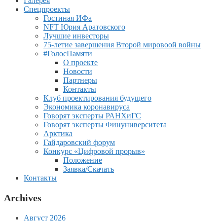
Галерея
Спецпроекты
Гостиная ИФа
NFT Юрия Аратовского
Лучшие инвесторы
75-летие завершения Второй мировоой войны
#ГолосПамяти
О проекте
Новости
Партнеры
Контакты
Клуб проектирования будущего
Экономика коронавируса
Говорят эксперты РАНХиГС
Говорят эксперты Финуниверситета
Арктика
Гайдаровский форум
Конкурс «Цифровой прорыв»
Положение
Заявка/Скачать
Контакты
Archives
Август 2026