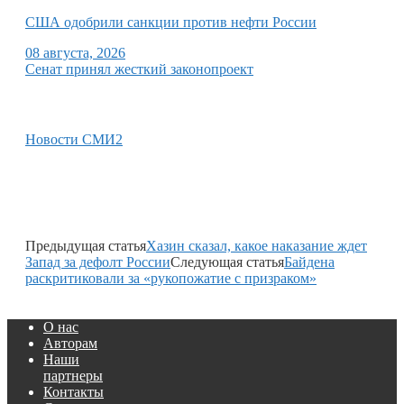
США одобрили санкции против нефти России
08 августа, 2026
Сенат принял жесткий законопроект
Новости СМИ2
Предыдущая статья
Хазин сказал, какое наказание ждет
Запад за дефолт России
Следующая статья
Байдена
раскритиковали за «рукопожатие с призраком»
О нас
Авторам
Наши
партнеры
Контакты