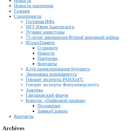
Новости
Новости партнеров
Галерея
Спецпроекты
Гостиная ИФа
NFT Юрия Аратовского
Лучшие инвесторы
75-летие завершения Второй мировоой войны
#ГолосПамяти
О проекте
Новости
Партнеры
Контакты
Клуб проектирования будущего
Экономика коронавируса
Говорят эксперты РАНХиГС
Говорят эксперты Финуниверситета
Арктика
Гайдаровский форум
Конкурс «Цифровой прорыв»
Положение
Заявка/Скачать
Контакты
Archives