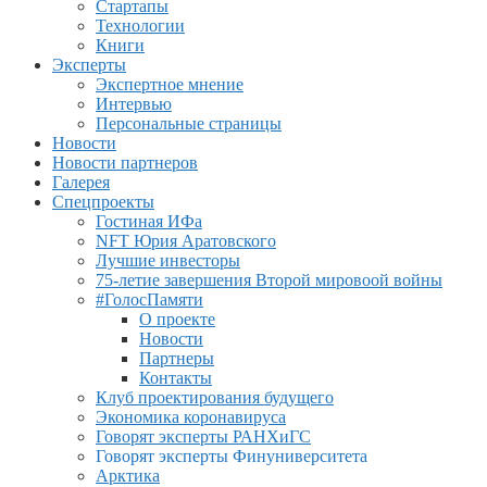
Стартапы
Технологии
Книги
Эксперты
Экспертное мнение
Интервью
Персональные страницы
Новости
Новости партнеров
Галерея
Спецпроекты
Гостиная ИФа
NFT Юрия Аратовского
Лучшие инвесторы
75-летие завершения Второй мировоой войны
#ГолосПамяти
О проекте
Новости
Партнеры
Контакты
Клуб проектирования будущего
Экономика коронавируса
Говорят эксперты РАНХиГС
Говорят эксперты Финуниверситета
Арктика