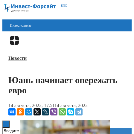
ENG
Инвестклимат
Финансы
Перейти в
Дзен
Инвестиции
Новости
Блокчейн
Стартапы
Юань начинает опережать
Технологии
евро
ESG
14 августа, 2022, 17:51
14 августа, 2022
Книги