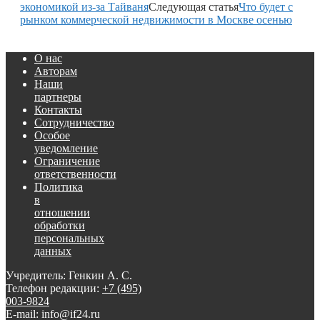
экономикой из-за Тайваня
Следующая статья
Что будет с
рынком коммерческой недвижимости в Москве осенью
О нас
Авторам
Наши
партнеры
Контакты
Сотрудничество
Особое
уведомление
Ограничение
ответственности
Политика
в
отношении
обработки
персональных
данных
Учредитель: Генкин А. С.
Телефон редакции:
+7 (495)
003-9824
E-mail: info@if24.ru