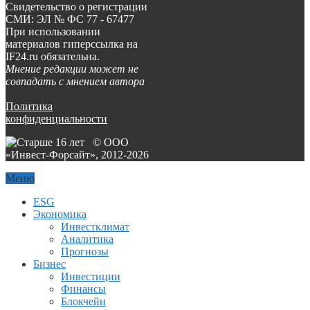
Свидетельство о регистрации
СМИ: ЭЛ № ФС 77 - 67477
При использовании
материалов гиперссылка на
IF24.ru обязательна.
Мнение редакции может не
совпадать с мнением автора
Политика
конфиденциальности
© ООО
«Инвест-Форсайт», 2012-
2026
Меню
ESG
Экономика
Инвестклимат
Аналитика
Прогнозы
Бизнес
Инвестиции
Финансы
Блокчейн