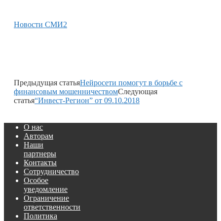
Новости СМИ2
Предыдущая статья
Нейросети помогут в борьбе с
финансовым мошенничеством
Следующая
статья
“Инвест-Регион” от 09.10.2018
О нас
Авторам
Наши
партнеры
Контакты
Сотрудничество
Особое
уведомление
Ограничение
ответственности
Политика