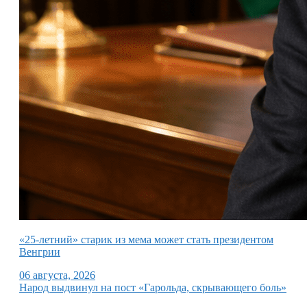
«25-летний» старик из мема может стать президентом
Венгрии
06 августа, 2026
Народ выдвинул на пост «Гарольда, скрывающего боль»