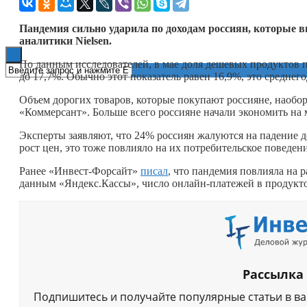
Книги
Пандемия сильно ударила по доходам россиян, которые 
аналитики
Nielsen
.
По данным исследователей, в мае доля дешевых продуктов п
до 17,7%. Обычно этот показатель равен 16,9%, это среднего
Объем дорогих товаров, которые покупают россияне, наоборо
«Коммерсант». Больше всего россияне начали экономить на м
Эксперты заявляют, что 24% россиян жалуются на падение 
рост цен, это тоже повлияло на их потребительское поведени
Ранее «Инвест-Форсайт»
писал
, что пандемия повлияла на 
данным «Яндекс.Кассы», число онлайн-платежей в продукт
Рассылка
Подпишитесь и получайте популярные статьи в в