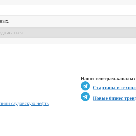
нных.
Перейти в
Перейти в
Д
Наши телеграм-каналы:
Стартапы и технол
Новые бизнес-трен
пили саудовскую нефть