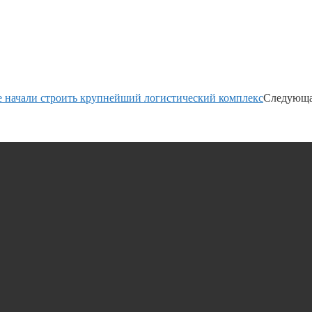
е начали строить крупнейший логистический комплекс
Следующа