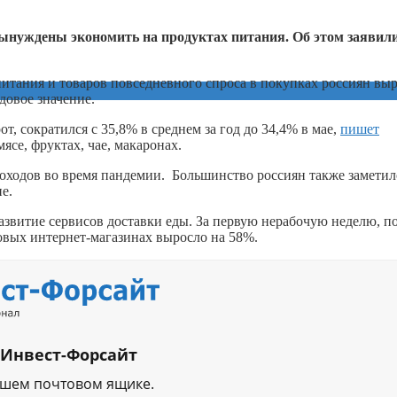
вынуждены экономить на продуктах питания. Об этом заявил
итания и товаров повседневного спроса в покупках россиян вы
довое значение.
т, сократился с 35,8% в среднем за год до 34,4% в мае,
пишет
ясе, фруктах, чае, макаронах.
доходов во время пандемии. Большинство россиян также заметил
е.
развитие сервисов доставки еды. За первую нерабочую неделю, п
овых интернет-магазинах выросло на 58%.
 Инвест-Форсайт
ашем почтовом ящике.