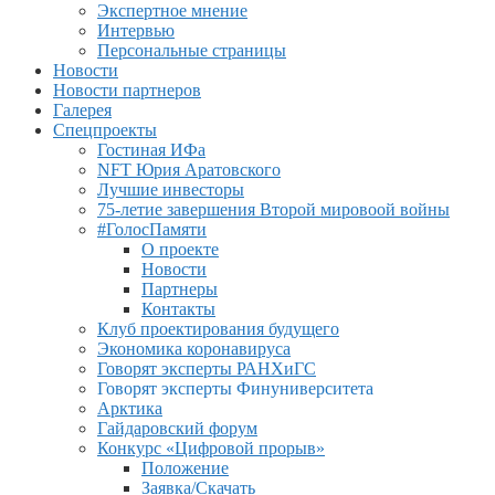
Экспертное мнение
Интервью
Персональные страницы
Новости
Новости партнеров
Галерея
Спецпроекты
Гостиная ИФа
NFT Юрия Аратовского
Лучшие инвесторы
75-летие завершения Второй мировоой войны
#ГолосПамяти
О проекте
Новости
Партнеры
Контакты
Клуб проектирования будущего
Экономика коронавируса
Говорят эксперты РАНХиГС
Говорят эксперты Финуниверситета
Арктика
Гайдаровский форум
Конкурс «Цифровой прорыв»
Положение
Заявка/Скачать