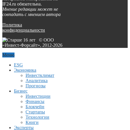
IF24.ru обязательна.
Мнение редакции может не
совпадать с мнением автора
Политика
конфиденциальности
© ООО
«Инвест-Форсайт», 2012-
2026
Меню
ESG
Экономика
Инвестклимат
Аналитика
Прогнозы
Бизнес
Инвестиции
Финансы
Блокчейн
Стартапы
Технологии
Книги
Эксперты