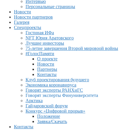
Интервью
Персональные страницы
Новости
Новости партнеров
Галерея
Спецпроекты
Гостиная ИФа
NFT Юрия Аратовского
Лучшие инвесторы
75-летие завершения Второй мировоой войны
#ГолосПамяти
О проекте
Новости
Партнеры
Контакты
Клуб проектирования будущего
Экономика коронавируса
Говорят эксперты РАНХиГС
Говорят эксперты Финуниверситета
Арктика
Гайдаровский форум
Конкурс «Цифровой прорыв»
Положение
Заявка/Скачать
Контакты