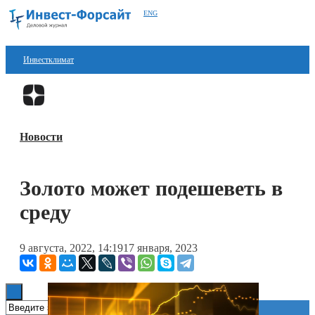
ENG
Инвестклимат
Финансы
Перейти в
Дзен
Инвестиции
Новости
Блокчейн
Стартапы
Золото может подешеветь в
Технологии
среду
ESG
9 августа, 2022, 14:19
17 января, 2023
Книги