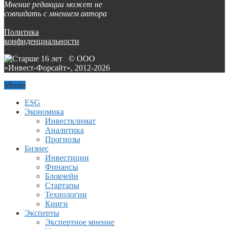
Мнение редакции может не
совпадать с мнением автора
Политика
конфиденциальности
© ООО
«Инвест-Форсайт», 2012-
2026
Меню
ESG
Экономика
Инвестклимат
Аналитика
Прогнозы
Бизнес
Инвестиции
Финансы
Блокчейн
Стартапы
Технологии
Книги
Эксперты
Экспертное мнение