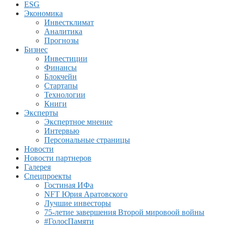
ESG
Экономика
Инвестклимат
Аналитика
Прогнозы
Бизнес
Инвестиции
Финансы
Блокчейн
Стартапы
Технологии
Книги
Эксперты
Экспертное мнение
Интервью
Персональные страницы
Новости
Новости партнеров
Галерея
Спецпроекты
Гостиная ИФа
NFT Юрия Аратовского
Лучшие инвесторы
75-летие завершения Второй мировоой войны
#ГолосПамяти