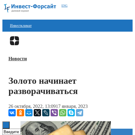
ENG
Инвестклимат
Финансы
Перейти в
Дзен
Инвестиции
Новости
Блокчейн
Стартапы
Золото начинает
Технологии
разворачиваться
ESG
26 октября, 2022, 13:09
17 января, 2023
Книги