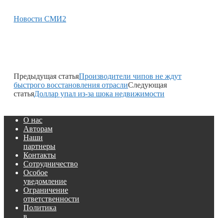
Новости СМИ2
Предыдущая статья
Производители чипов не ждут
быстрого восстановления отрасли
Следующая
статья
Доллар упал из-за шока недвижимости
О нас
Авторам
Наши
партнеры
Контакты
Сотрудничество
Особое
уведомление
Ограничение
ответственности
Политика
в