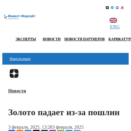
ENG
ЭКСПЕРТЫ
НОВОСТИ
НОВОСТИ ПАРТНЕРОВ
КАРИКАТУ
Инвестклимат
Финансы
Перейти в
Дзен
Инвестиции
Новости
Блокчейн
Стартапы
Золото падает из-за пошлин
Технологии
3 февраля, 2025, 13:28
3 февраля, 2025
ESG