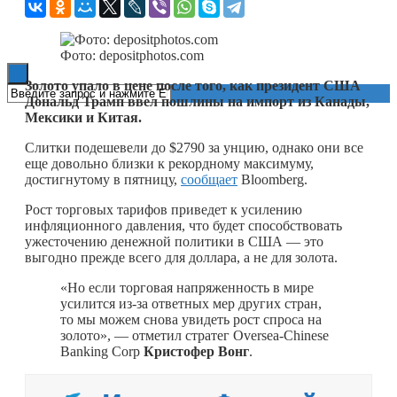
Книги
Фото: depositphotos.com
Золото упало в цене после того, как президент США
Дональд Трамп ввел пошлины на импорт из Канады,
Мексики и Китая.
Слитки подешевели до $2790 за унцию, однако они все
еще довольно близки к рекордному максимуму,
достигнутому в пятницу,
сообщает
Bloomberg.
Рост торговых тарифов приведет к усилению
инфляционного давления, что будет способствовать
ужесточению денежной политики в США — это
выгодно прежде всего для доллара, а не для золота.
«Но если торговая напряженность в мире
усилится из-за ответных мер других стран,
то мы можем снова увидеть рост спроса на
золото», — отметил стратег Oversea-Chinese
Banking Corp
Кристофер Вонг
.