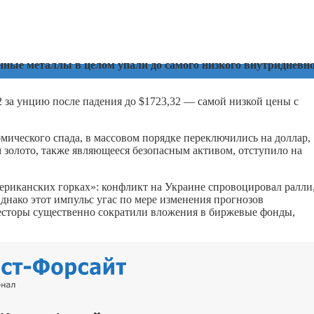
нные металлы в целом упали до самого низкого внутридневн
.
2 за унцию после падения до $1723,32 — самой низкой цены с
мического спада, в массовом порядке переключились на доллар,
м золото, также являющееся безопасным активом, отступило на
мериканских горках»: конфликт на Украине спровоцировал ралли
днако этот импульс угас по мере изменения прогнозов
весторы существенно сократили вложения в биржевые фонды,