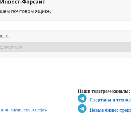
 Инвест-Форсайт
ашем почтовом ящике.
нных.
Перейти в
Перейти в
Д
Наши телеграм-каналы:
Стартапы и технол
пили саудовскую нефть
Новые бизнес-трен