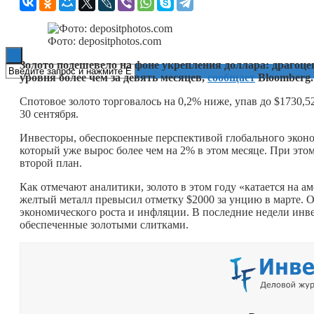
Книги
Фото: depositphotos.com
Золото подешевело на фоне укрепления доллара: драгоце
уровня более чем за девять месяцев,
сообщает
Bloomberg
Спотовое золото торговалось на 0,2% ниже, упав до $1730,5
30 сентября.
Инвесторы, обеспокоенные перспективой глобального эконо
который уже вырос более чем на 2% в этом месяце. При это
второй план.
Как отмечают аналитики, золото в этом году «катается на а
желтый металл превысил отметку $2000 за унцию в марте. О
экономического роста и инфляции. В последние недели ин
обеспеченные золотыми слитками.