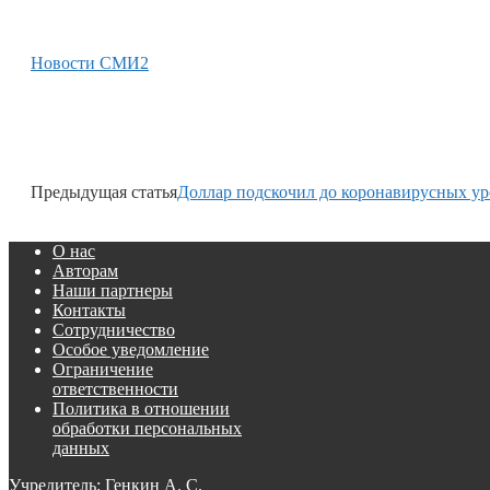
Новости СМИ2
Предыдущая статья
Доллар подскочил до коронавирусных у
О нас
Авторам
Наши партнеры
Контакты
Сотрудничество
Особое уведомление
Ограничение
ответственности
Политика в отношении
обработки персональных
данных
Учредитель: Генкин А. С.