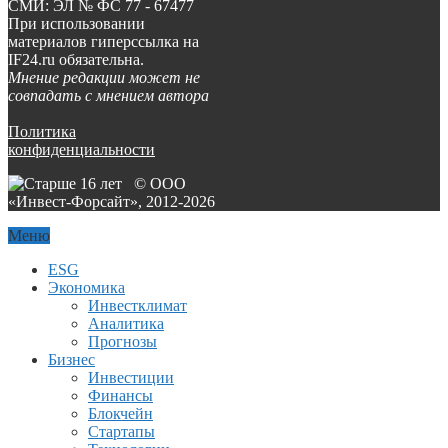
СМИ: ЭЛ № ФС 77 - 67477
При использовании
материалов гиперссылка на
IF24.ru обязательна.
Мнение редакции может не
совпадать с мнением автора
Политика
конфиденциальности
© ООО
«Инвест-Форсайт», 2012-
2026
Меню
ESG
Экономика
Инвестклимат
Аналитика
Прогнозы
Бизнес
Инвестиции
Финансы
Блокчейн
Стартапы