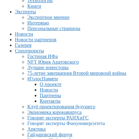
Технологии
Книги
Эксперты
Экспертное мнение
Интервью
Персональные страницы
Новости
Новости партнеров
Галерея
Спецпроекты
Гостиная ИФа
NFT Юрия Аратовского
Лучшие инвесторы
75-летие завершения Второй мировоой войны
#ГолосПамяти
О проекте
Новости
Партнеры
Контакты
Клуб проектирования будущего
Экономика коронавируса
Говорят эксперты РАНХиГС
Говорят эксперты Финуниверситета
Арктика
Гайдаровский форум