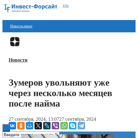
ENG
Инвестклимат
Финансы
Перейти в
Дзен
Инвестиции
Новости
Блокчейн
Стартапы
Зумеров увольняют уже
Технологии
через несколько месяцев
ESG
после найма
Книги
27 сентября, 2024, 13:07
27 сентября, 2024