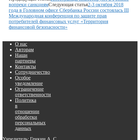
вопреки санкциям
Следующая статья
2-3 октября 2018
года в Головном офисе Сбербанка России состоялась III
Международная конференция по защите прав
потребителей финансовых услуг «Территория
финансовой безопасности»
О нас
Авторам
Наши
партнеры
Контакты
Сотрудничество
Особое
уведомление
Ограничение
ответственности
Политика
в
отношении
обработки
персональных
данных
Учредитель: Генкин А. С.