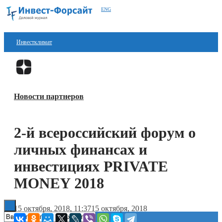
ENG
Инвестклимат
Финансы
Перейти в
Дзен
Инвестиции
Новости партнеров
Блокчейн
Стартапы
2-й всероссийский форум о
Технологии
личных финансах и
ESG
инвестициях PRIVATE
MONEY 2018
Книги
15 октября, 2018, 11:37
15 октября, 2018