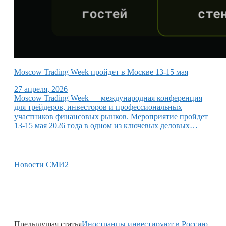
Moscow Trading Week пройдет в Москве 13-15 мая
27 апреля, 2026
Moscow Trading Week — международная конференция
для трейдеров, инвесторов и профессиональных
участников финансовых рынков. Мероприятие пройдет
13-15 мая 2026 года в одном из ключевых деловых…
Новости СМИ2
Предыдущая статья
Иностранцы инвестируют в Россию