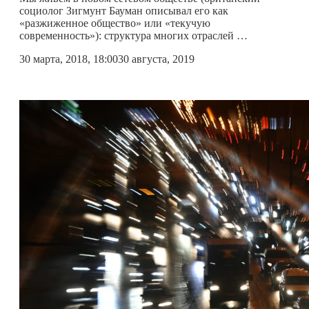
социолог Зигмунт Бауман описывал его как
«разжиженное общество» или «текучую
современность»): структура многих отраслей …
30 марта, 2018, 18:00
30 августа, 2019