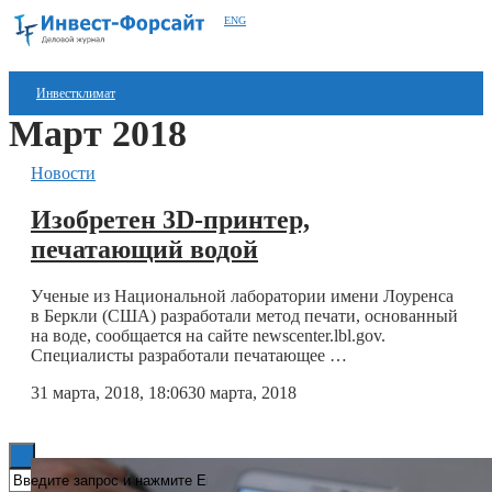
ENG
Инвестклимат
Март 2018
Финансы
Новости
Инвестиции
Изобретен 3D-принтер,
Блокчейн
печатающий водой
Стартапы
Ученые из Национальной лаборатории имени Лоуренса
Технологии
в Беркли (США) разработали метод печати, основанный
на воде, сообщается на сайте newscenter.lbl.gov.
Специалисты разработали печатающее …
ESG
31 марта, 2018, 18:06
30 марта, 2018
Книги