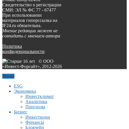
Свидетельство о регистрации
СМИ: ЭЛ № ФС 77 - 67477
При использовании
материалов гиперссылка на
IF24.ru обязательна.
Мнение редакции может не
совпадать с мнением автора
Политика
конфиденциальности
© ООО
«Инвест-Форсайт», 2012-
2026
Меню
ESG
Экономика
Инвестклимат
Аналитика
Прогнозы
Бизнес
Инвестиции
Финансы
Блокчейн