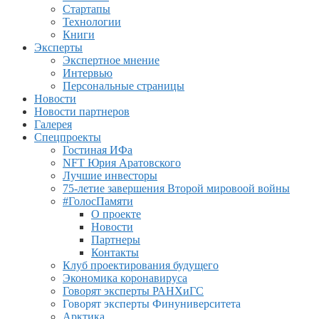
Стартапы
Технологии
Книги
Эксперты
Экспертное мнение
Интервью
Персональные страницы
Новости
Новости партнеров
Галерея
Спецпроекты
Гостиная ИФа
NFT Юрия Аратовского
Лучшие инвесторы
75-летие завершения Второй мировоой войны
#ГолосПамяти
О проекте
Новости
Партнеры
Контакты
Клуб проектирования будущего
Экономика коронавируса
Говорят эксперты РАНХиГС
Говорят эксперты Финуниверситета
Арктика