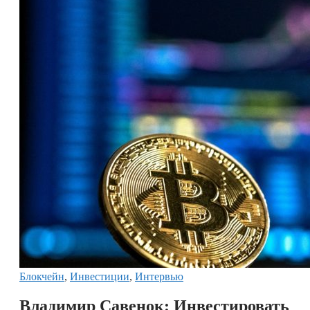
Блокчейн
,
Инвестиции
,
Интервью
Владимир Савенок: Инвестировать