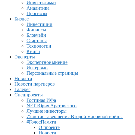
Инвестклимат
Аналитика
Прогнозы
Бизнес
Инвестиции
Финансы
Блокчейн
Стартапы
Технологии
Книги
Эксперты
Экспертное мнение
Интервью
Персональные страницы
Новости
Новости партнеров
Галерея
Спецпроекты
Гостиная ИФа
NFT Юрия Аратовского
Лучшие инвесторы
75-летие завершения Второй мировоой войны
#ГолосПамяти
О проекте
Новости