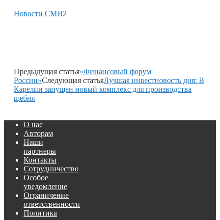
Новости СМИ2
Предыдущая статья
«Финансовый форум
России»
Следующая статья
Лучшая инвестновость дня: В
Карелии запущен новый комплекс для производства
щебня
О нас
Авторам
Наши
партнеры
Контакты
Сотрудничество
Особое
уведомление
Ограничение
ответственности
Политика