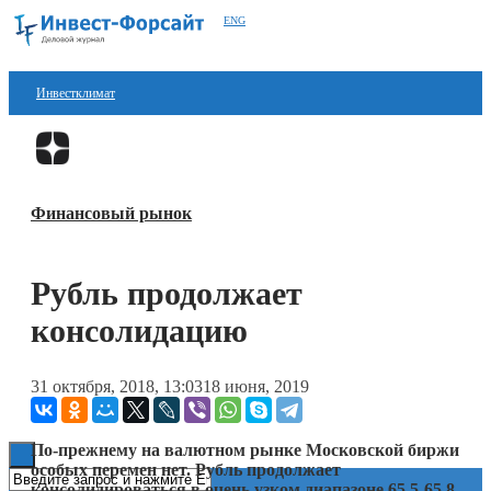
ENG
Инвестклимат
Финансы
Перейти в
Дзен
Инвестиции
Финансовый рынок
Блокчейн
Стартапы
Рубль продолжает
Технологии
консолидацию
ESG
31 октября, 2018, 13:03
18 июня, 2019
Книги
По-прежнему на валютном рынке Московской биржи
особых перемен нет. Рубль продолжает
консолидироваться в очень узком диапазоне 65,5-65,8