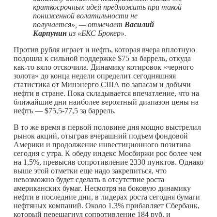
краткосрочных идей предложить при такой
пониженной волатильности не
получается», — отмечает
Василий
Карпунин
из «
БКС Брокер».
Против рубля играет и нефть, которая вчера вплотную
подошла к сильной поддержке $75 за баррель, откуда
как-то
вяло отскочила. Динамику котировок «черного
золота» до конца недели определит сегодняшняя
статистика от Минэнерго США по запасам и добычи
нефти в стране. Пока складывается впечатление, что на
ближайшие дни наиболее вероятный диапазон цены на
нефть — $75,5-77,5 за баррель.
В то же время в первой половине дня мощно выстрелил
рынок акций, отыграв вчерашний подъем фондовой
Америки и продолжение инвестиционного позитива
сегодня с утра. К обеду индекс Мосбиржи рос более чем
на 1,5%, превысив сопротивление 2330 пунктов. Однако
выше этой отметки еще надо закрепиться, что
невозможно будет сделать в отсутствие роста
американских бумаг. Несмотря на боковую динамику
нефти в последние дни, в лидерах роста сегодня бумаги
нефтяных компаний. Около 1,3% прибавляет Сбербанк,
который перешагнул сопротивление 184 руб. и