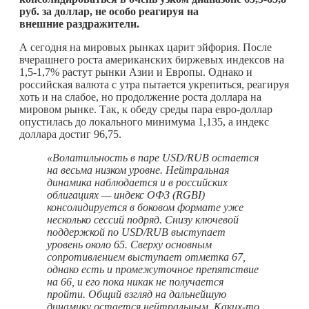
руб. за доллар, не особо реагируя на
внешние раздражители.
А сегодня на мировых рынках царит эйфория. После
вчерашнего роста американских биржевых индексов на
1,5-1,7% растут рынки Азии и Европы. Однако и
российская валюта с утра пытается укрепиться, реагируя
хоть и на слабое, но продолжение роста доллара на
мировом рынке. Так, к обеду среды пара евро-доллар
опустилась до локального минимума 1,135, а индекс
доллара достиг 96,75.
«Волатильность в паре USD/RUB остается
на весьма низком уровне. Нейтральная
динамика наблюдается и в российских
облигациях — индекс ОФЗ (RGBI)
консолидируется в боковом формате уже
несколько сессий подряд. Снизу ключевой
поддержкой по USD/RUB выступает
уровень около 65. Сверху основным
сопротивлением выступает отметка 67,
однако есть и промежуточное препятствие
на 66, и его пока никак не получается
пройти. Общий взгляд на дальнейшую
динамику остается нейтральным.
Каких-то