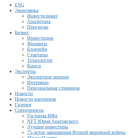
ESG
Экономика
Инвестклимат
Аналитика
Прогнозы
Бизнес
Инвестиции
Финансы
Блокчейн
Стартапы
Технологии
Книги
Эксперты
Экспертное мнение
Интервью
Персональные страницы
Новости
Новости партнеров
Галерея
Спецпроекты
Гостиная ИФа
NFT Юрия Аратовского
Лучшие инвесторы
75-летие завершения Второй мировоой войны
#ГолосПамяти