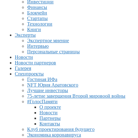
Инвестиции
Финансы
Блокчейн
Стартапы
Технологии
Книги
Эксперты
Экспертное мнение
Интервью
Персональные страницы
Новости
Новости партнеров
Галерея
Спецпроекты
Гостиная ИФа
NFT Юрия Аратовского
Лучшие инвесторы
75-летие завершения Второй мировоой войны
#ГолосПамяти
О проекте
Новости
Партнеры
Контакты
Клуб проектирования будущего
Экономика коронавируса