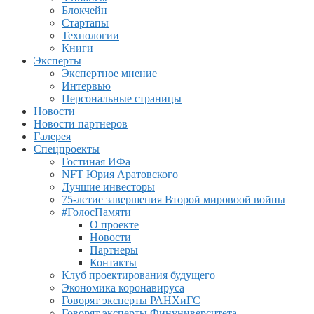
Блокчейн
Стартапы
Технологии
Книги
Эксперты
Экспертное мнение
Интервью
Персональные страницы
Новости
Новости партнеров
Галерея
Спецпроекты
Гостиная ИФа
NFT Юрия Аратовского
Лучшие инвесторы
75-летие завершения Второй мировоой войны
#ГолосПамяти
О проекте
Новости
Партнеры
Контакты
Клуб проектирования будущего
Экономика коронавируса
Говорят эксперты РАНХиГС
Говорят эксперты Финуниверситета