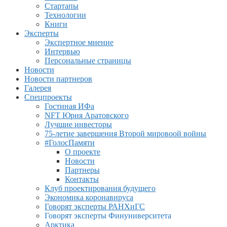
Стартапы
Технологии
Книги
Эксперты
Экспертное мнение
Интервью
Персональные страницы
Новости
Новости партнеров
Галерея
Спецпроекты
Гостиная ИФа
NFT Юрия Аратовского
Лучшие инвесторы
75-летие завершения Второй мировоой войны
#ГолосПамяти
О проекте
Новости
Партнеры
Контакты
Клуб проектирования будущего
Экономика коронавируса
Говорят эксперты РАНХиГС
Говорят эксперты Финуниверситета
Арктика