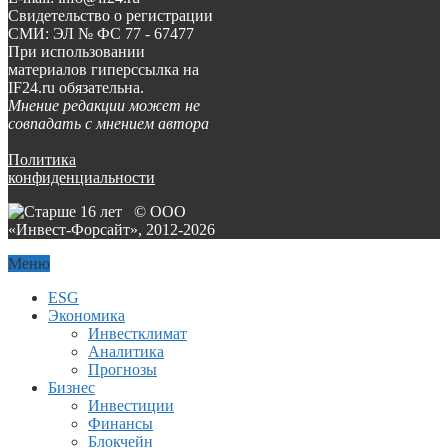
Свидетельство о регистрации
СМИ: ЭЛ № ФС 77 - 67477
При использовании
материалов гиперссылка на
IF24.ru обязательна.
Мнение редакции может не
совпадать с мнением автора
Политика
конфиденциальности
© ООО
«Инвест-Форсайт», 2012-
2026
Меню
ESG
Экономика
Инвестклимат
Аналитика
Прогнозы
Бизнес
Инвестиции
Финансы
Блокчейн