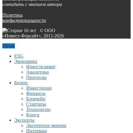
совпадать с мнением автора
Политика
конфиденциальности
© ООО
«Инвест-Форсайт», 2012-
2026
Меню
ESG
Экономика
Инвестклимат
Аналитика
Прогнозы
Бизнес
Инвестиции
Финансы
Блокчейн
Стартапы
Технологии
Книги
Эксперты
Экспертное мнение
Интервью