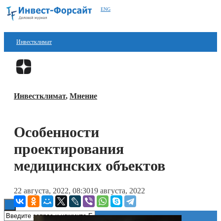
ENG
Инвестклимат
Финансы
Перейти в
Дзен
Инвестиции
Инвестклимат
,
Мнение
Блокчейн
Стартапы
Особенности
Технологии
проектирования
ESG
медицинских объектов
Книги
22 августа, 2022, 08:30
19 августа, 2022