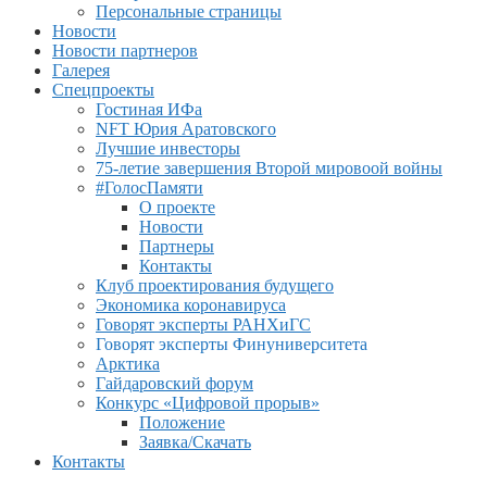
Персональные страницы
Новости
Новости партнеров
Галерея
Спецпроекты
Гостиная ИФа
NFT Юрия Аратовского
Лучшие инвесторы
75-летие завершения Второй мировоой войны
#ГолосПамяти
О проекте
Новости
Партнеры
Контакты
Клуб проектирования будущего
Экономика коронавируса
Говорят эксперты РАНХиГС
Говорят эксперты Финуниверситета
Арктика
Гайдаровский форум
Конкурс «Цифровой прорыв»
Положение
Заявка/Скачать
Контакты