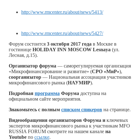
http://www.rmcenter.ru/about/news/5413/
http://www.rmcenter.ru/about/news/5427/
Форум состоится
3 октября 2017 года
в Москве в
гостинице
HOLIDAY INN MOSCOW Lesnaya
(ул.
Лесная, д.15).
Организатор форума
— саморегулируемая организация
«Микрофинансирование и развитие» (
СРО «МиР»
),
соорганизатор
— Национальная ассоциация участников
микрофинансового рынка (
НАУМИР
).
Подробная
программа
Форума
доступна на
официальном сайте мероприятия.
Знакомьтесь с полным
списком спикеров
на странице.
Видеообращения
организаторов Форума и
ключевых
экспертов микрофинансового рынка к участникам MFO
RUSSIA FORUM смотрите на нашем канале
на
Youtube
по
ссылке
.