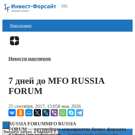
ENG
Инвестклимат
Финансы
Перейти в
Дзен
Инвестиции
Новости партнеров
Блокчейн
Стартапы
7 дней до MFO RUSSIA
Технологии
FORUM
ESG
25 сентября, 2017, 15:05
8 мая, 2026
Книги
RUSSIA FORUMMFO RUSSIA
FORUM
—
крупнейшее мероприятие бизнес-формата
в сфере микрофинансов
— начнет свою работу уже