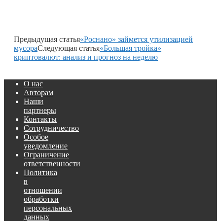
Предыдущая статья
«Роснано» займется утилизацией
мусора
Следующая статья
«Большая тройка»
криптовалют: анализ и прогноз на неделю
О нас
Авторам
Наши
партнеры
Контакты
Сотрудничество
Особое
уведомление
Ограничение
ответственности
Политика
в
отношении
обработки
персональных
данных