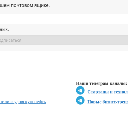
ашем почтовом ящике.
нных.
Перейти в
Перейти в
Д
Наши телеграм-каналы:
Стартапы и технол
пили саудовскую нефть
Новые бизнес-трен