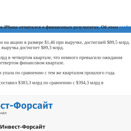
ль iPhone отчитался о финансовых результатах. Об этом
сооб
 на акцию в размере $1,46 при выручке, достигшей $89,5 млрд.
а выручка достигнет $89,3 млрд.
лрд в четвертом квартале, что немного превысило ожидания
четвертом финансовом квартале.
в упала по сравнению с тем же кварталом прошлого года.
составил $383,3 млрд по сравнению с $394,3 млрд в
 Инвест-Форсайт