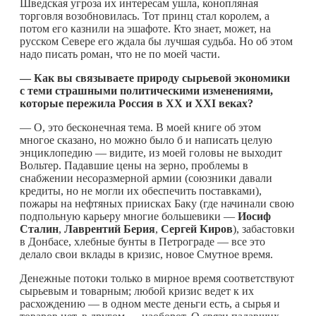
Шведская угроза их интересам ушла, конопляная
торговля возобновилась. Тот принц стал королем, a
потом его казнили на эшафоте. Кто знает, может, на
русском Севере его ждала бы лучшая судьба. Но об этом
надо писать роман, что не по моей части.
— Как вы связываете природу сырьевой экономики
с теми страшными политическими изменениями,
которые пережила Россия в
XX
и
XXI
веках?
— О, это бесконечная тема. В моей книге об этом
многое сказано, но можно было б и написать целую
энциклопедию — видите, из моей головы не выходит
Вольтер. Падавшие цены на зерно, проблемы в
снабжении несоразмерной армии (союзники давали
кредиты, но не могли их обеспечить поставками),
пожары на нефтяных приисках Баку (где начинали свою
подпольную карьеру многие большевики —
Иосиф
Сталин
,
Лаврентий
Берия
,
Сергей
Киров
), забастовки
в Донбасе, хлебные бунты в Петрограде — все это
делало свои вклады в кризис, новое Смутное время.
Денежные потоки только в мирное время соответствуют
сырьевым и товарным; любой кризис ведет к их
расхождению — в одном месте деньги есть, а сырья и