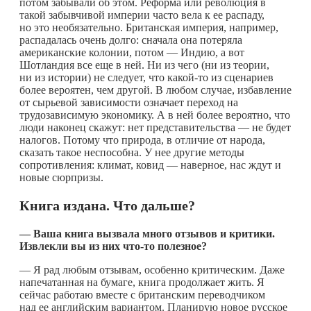
потом забывали об этом. Реформа или революция в
такой забывчивой империи часто вела к ее распаду,
но это необязательно. Британская империя, например,
распадалась очень долго: сначала она потеряла
американские колонии, потом — Индию, а вот
Шотландия все еще в ней. Ни из чего (ни из теории,
ни из истории) не следует, что
какой-то
из сценариев
более вероятен, чем другой. В любом случае, избавление
от сырьевой зависимости означает переход на
трудозависимую экономику. А в ней более вероятно, что
люди наконец скажут: нет представительства — не будет
налогов. Потому что природа, в отличие от народа,
сказать такое неспособна. У нее другие методы
сопротивления: климат, ковид — наверное, нас ждут и
новые сюрпризы.
Книга издана. Что дальше?
— Ваша книга вызвала много отзывов и критики.
Извлекли вы из них
что-то
полезное?
— Я рад любым отзывам, особенно критическим. Даже
напечатанная на бумаге, книга продолжает жить. Я
сейчас работаю вместе с британским переводчиком
над ее английским вариантом. Планирую новое русское