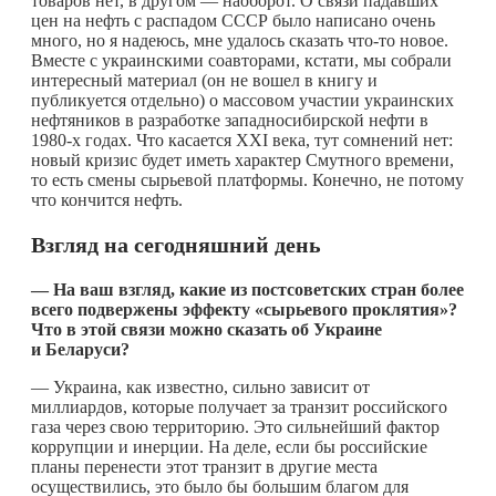
товаров нет, в другом — наоборот. О связи падавших
цен на нефть с распадом СССР было написано очень
много, но я надеюсь, мне удалось сказать
что-то
новое.
Вместе с украинскими соавторами, кстати, мы собрали
интересный материал (он не вошел в книгу и
публикуется отдельно) о массовом участии украинских
нефтяников в разработке западносибирской нефти в
1980-х годах. Что касается XXI века, тут сомнений нет:
новый кризис будет иметь характер Смутного времени,
то есть смены сырьевой платформы. Конечно, не потому
что кончится нефть.
Взгляд на сегодняшний день
— На ваш взгляд, какие из постсоветских стран более
всего подвержены эффекту «сырьевого проклятия»?
Что в этой связи можно сказать об Украине
и Беларуси?
— Украина, как известно, сильно зависит от
миллиардов, которые получает за транзит российского
газа через свою территорию. Это сильнейший фактор
коррупции и инерции. На деле, если бы российские
планы перенести этот транзит в другие места
осуществились, это было бы большим благом для