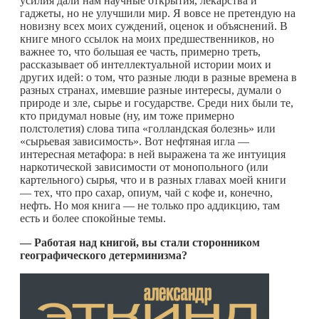
усилия дали нам научные открытия, лекарства и
гаджеты, но не улучшили мир. Я вовсе не претендую на
новизну всех моих суждений, оценок и объяснений. В
книге много ссылок на моих предшественников, но
важнее то, что б
о
льшая ее часть, примерно треть,
рассказывает об интеллектуальной истории моих и
других идей: о том, что разные люди в разные времена в
разных странах, имевшие разные интересы, думали о
природе и зле, сырье и государстве. Среди них были те,
кто придумал новые (ну, им тоже примерно
полстолетия) слова типа «голландская болезнь» или
«сырьевая зависимость». Вот нефтяная игла —
интересная метафора: в ней выражена та же интуиция
наркотической зависимости от монопольного (или
картельного) сырья, что и в разных главах моей книги
— тех, что про сахар, опиум, чай с кофе и, конечно,
нефть. Но моя книга — не только про аддикцию, там
есть и более спокойные темы.
— Работая над книгой, вы стали сторонником
географического детерминизма?