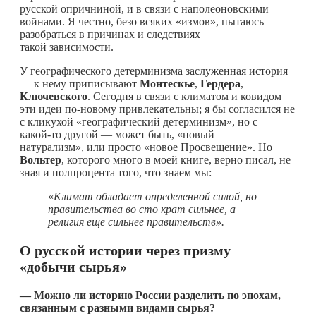
русской опричниной, и в связи с наполеоновскими
войнами. Я честно, безо всяких «измов», пытаюсь
разобраться в причинах и следствиях
такой зависимости.
У географического детерминизма заслуженная история
— к нему приписывают
Монтескье
,
Гердера
,
Ключевского
. Сегодня в связи с климатом и ковидом
эти идеи по-новому привлекательны; я бы согласился не
с кликухой «географический детерминизм», но с
какой-то
другой — может быть, «новый
натурализм», или просто «новое Просвещение». Но
Вольтер
, которого много в моей книге, верно писал, не
зная и полпроцента того, что знаем мы:
«
Климат обладает определенной силой, но
правительства во сто крат сильнее, а
религия еще сильнее правительств».
О русской истории через призму
«добычи сырья»
— Можно ли историю России разделить по эпохам,
связанным с разными видами сырья?