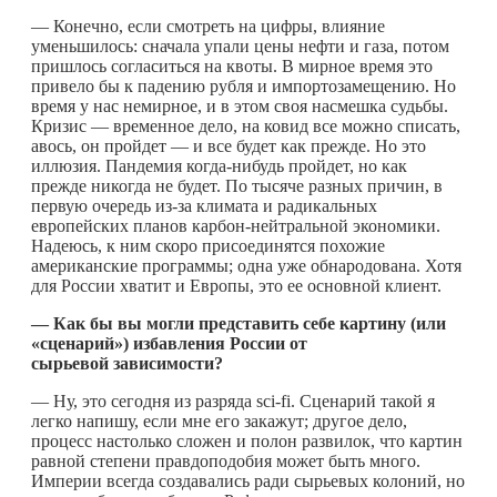
— Конечно, если смотреть на цифры, влияние
уменьшилось: сначала упали цены нефти и газа, потом
пришлось согласиться на квоты. В мирное время это
привело бы к падению рубля и импортозамещению. Но
время у нас немирное, и в этом своя насмешка судьбы.
Кризис — временное дело, на ковид все можно списать,
авось, он пройдет — и все будет как прежде. Но это
иллюзия. Пандемия
когда-нибудь
пройдет, но как
прежде никогда не будет. По тысяче разных причин, в
первую очередь из-за климата и радикальных
европейских планов карбон-нейтральной экономики.
Надеюсь, к ним скоро присоединятся похожие
американские программы; одна уже обнародована. Хотя
для России хватит и Европы, это ее основной клиент.
— Как бы вы могли представить себе картину (или
«сценарий») избавления России от
сырьевой зависимости?
— Ну, это сегодня из разряда sci-fi. Сценарий такой я
легко напишу, если мне его закажут; другое дело,
процесс настолько сложен и полон развилок, что картин
равной степени правдоподобия может быть много.
Империи всегда создавались ради сырьевых колоний, но