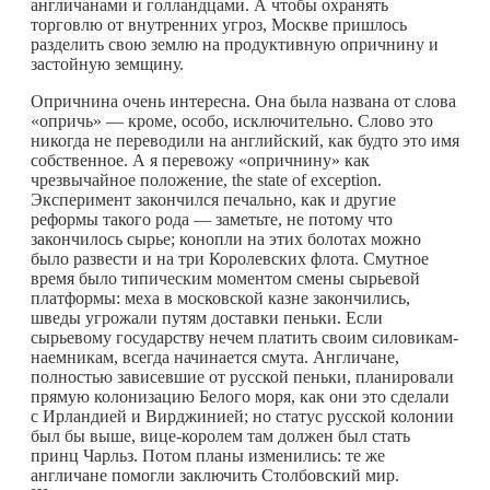
англичанами и голландцами. А чтобы охранять
торговлю от внутренних угроз, Москве пришлось
разделить свою землю на продуктивную опричнину и
застойную земщину.
Опричнина очень интересна. Она была названа от слова
«опричь» — кроме, особо, исключительно. Слово это
никогда не переводили на английский, как будто это имя
собственное. А я перевожу «опричнину» как
чрезвычайное положение, the state of exception.
Эксперимент закончился печально, как и другие
реформы такого рода — заметьте, не потому что
закончилось сырье; конопли на этих болотах можно
было развести и на три Королевских флота. Смутное
время было типическим моментом смены сырьевой
платформы: меха в московской казне закончились,
шведы угрожали путям доставки пеньки. Если
сырьевому государству нечем платить своим силовикам-
наемникам, всегда начинается смута. Англичане,
полностью зависевшие от русской пеньки, планировали
прямую колонизацию Белого моря, как они это сделали
с Ирландией и Вирджинией; но статус русской колонии
был бы выше, вице-королем там должен был стать
принц Чарльз. Потом планы изменились: те же
англичане помогли заключить Столбовский мир.