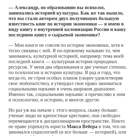
— Александр, по образованию вы психолог,
занимались историей культуры. Как же так вышло,
что вы стали автором двух получивших большую
известность книг по истории экономики — я имею в
виду книгу о внутренней колонизации России и вашу
последнюю книгу о сырьевой экономике?
— Мои книги не совсем по истории экономики, хотя и
тесно связаны с ней. Я по-прежнему называю то, чем
занимаюсь, культурной историей, например: тема моей
последней книги — культурная история природных
ресурсов. У меня два образования и две ученые степени,
по психологии и истории культуры. Я рад и горд, что
когда-то
, не строя особых планов (скорее удовлетворяя
свое любопытство), я утвердил свое право заниматься
социальными науками в очень широком диапазоне.
Именно так, социальными науками: я причисляю к ним
и психологию, и историю, и многое другое.
Но раз уж вы начали с этого вопроса, скажу больше:
ученые люди не крепостные крестьяне, они свободно
перемещаются в дисциплинарном пространстве. Никто
не праве упрекнуть юриста
Макса
Вебера
в том, что он
занимался социологией (и все больше — историей), или