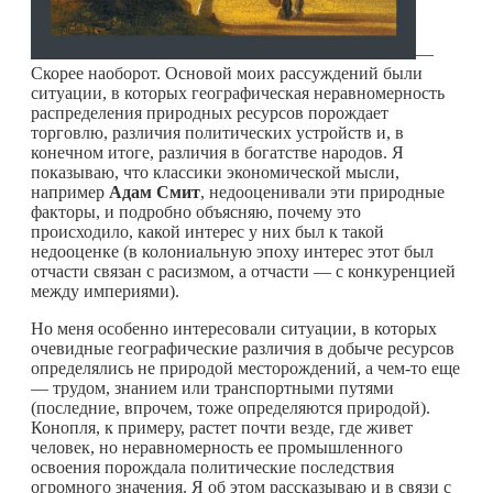
—
Скорее наоборот. Основой моих рассуждений были
ситуации, в которых географическая неравномерность
распределения природных ресурсов порождает
торговлю, различия политических устройств и, в
конечном итоге, различия в богатстве народов. Я
показываю, что классики экономической мысли,
например
Адам Смит
, недооценивали эти природные
факторы, и подробно объясняю, почему это
происходило, какой интерес у них был к такой
недооценке (в колониальную эпоху интерес этот был
отчасти связан с расизмом, а отчасти — с конкуренцией
между империями).
Но меня особенно интересовали ситуации, в которых
очевидные географические различия в добыче ресурсов
определялись не природой месторождений, а
чем-то
еще
— трудом, знанием или транспортными путями
(последние, впрочем, тоже определяются природой).
Конопля, к примеру, растет почти везде, где живет
человек, но неравномерность ее промышленного
освоения порождала политические последствия
огромного значения. Я об этом рассказываю и в связи с