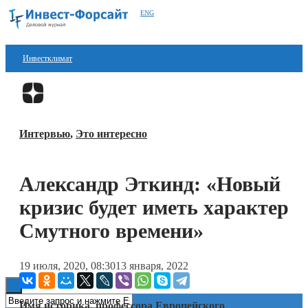
ENG
Инвестклимат
Финансы
Перейти в
Дзен
Инвестиции
Интервью
,
Это интересно
Блокчейн
Стартапы
Александр Эткинд: «Новый
Технологии
кризис будет иметь характер
ESG
Смутного времени»
Книги
19 июля, 2020, 08:30
13 января, 2022
Имя историка, профессора Европейского