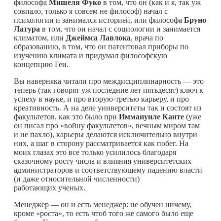
философа
Мишеля Фуко
в том, что он (как и я, так уж
совпало, только я совсем не философ) начал с
психологии и занимался историей, или философа
Бруно
Латура
в том, что он начал с социологии и занимается
климатом, или
Джеймса Лавлока
, врача по
образованию, в том, что он патентовал приборы по
изучению климата и придумал философскую
концепцию Геи.
Вы наверняка читали про междисциплинарность — это
теперь (так говорят уж последние лет пятьдесят) ключ к
успеху в науке, и про вторую-третью карьеру, и про
креативность. А на деле университеты так и состоят из
факультетов, как это было при
Иммануиле
Канте
(уже
он писал про «войну факультетов», вечным миром там
и не пахло), карьеры делаются исключительно внутри
них, а шаг в сторону рассматривается как побег. На
моих глазах это все только усилилось благодаря
сказочному росту числа и влияния университетских
администраторов и соответствующему падению власти
(и даже относительной численности)
работающих ученых.
Менеджер — он и есть менеджер: не обучен ничему,
кроме «роста», то есть чтоб того же самого было еще