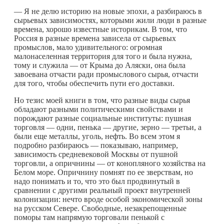
— Я не делю историю на новые эпохи, а разбираюсь в
сырьевых зависимостях, которыми жили люди в разные
времена, хорошо известные историкам. В том, что
Россия в разные времена зависела от сырьевых
промыслов, мало удивительного: огромная
малонаселенная территория для того и была нужна,
тому и служила — от Крыма до Аляски, она была
завоевана отчасти ради промыслового сырья, отчасти
для того, чтобы обеспечить пути его доставки.
Но тезис моей книги в том, что разные виды сырья
обладают разными политическими свойствами и
порождают разные социальные институты: пушная
торговля — одни, пенька — другие, зерно — третьи, а
были еще металлы, уголь, нефть. Во всем этом я
подробно разбираюсь — показываю, например,
зависимость средневековой Москвы от пушной
торговли, а опричнины — от конопляного хозяйства на
Белом море. Опричнину помнят по ее зверствам, но
надо понимать и то, что это был продвинутый в
сравнении с другими реальный проект внутренней
колонизации: нечто вроде особой экономической зоны
на русском Севере. Свободные, незакрепощенные
поморы там напрямую торговали пенькой с