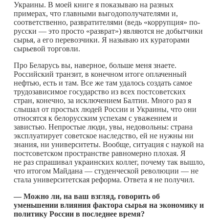
Украины. В моей книге я показываю на разных
примерах, что главными выгодополучателями и,
соответственно, развратителями (ведь «коррупция» по-
русски — это просто «разврат») являются не добытчики
сырья, а его перевозчики. Я называю их кураторами
сырьевой торговли.
Про Беларусь вы, наверное, больше меня знаете.
Российский транзит, в конечном итоге оплаченный
нефтью, есть и там. Все же там удалось создать самое
трудозависимое государство из всех постсоветских
стран, конечно, за исключением Балтии. Много раз я
слышал от простых людей России и Украины, что они
относятся к белорусским успехам с уважением и
завистью. Непростые люди, увы, недовольны: страна
эксплуатирует советское наследство, ей не нужны ни
знания, ни университеты. Вообще, ситуация с наукой на
постсоветском пространстве равномерно плохая. Я
не раз спрашивал украинских коллег, почему так вышло,
что итогом Майдана — студенческой революции — не
стала университетская реформа. Ответа я не получил.
— Можно ли, на ваш взгляд, говорить об
уменьшении влияния фактора сырья на экономику и
политику России в последнее время?