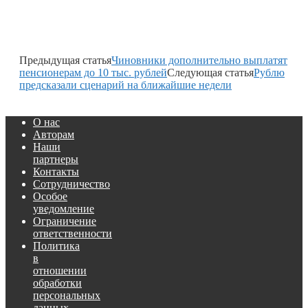
Предыдущая статья
Чиновники дополнительно выплатят
пенсионерам до 10 тыс. рублей
Следующая статья
Рублю
предсказали сценарий на ближайшие недели
О нас
Авторам
Наши
партнеры
Контакты
Сотрудничество
Особое
уведомление
Ограничение
ответственности
Политика
в
отношении
обработки
персональных
данных