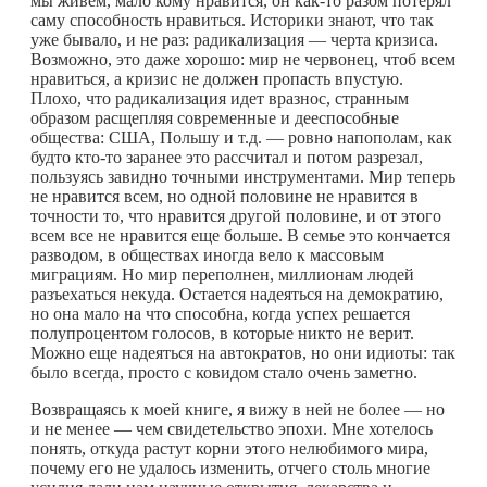
мы живем, мало кому нравится, он
как-то
разом потерял
саму способность нравиться. Историки знают, что так
уже бывало, и не раз: радикализация — черта кризиса.
Возможно, это даже хорошо: мир не червонец, чтоб всем
нравиться, а кризис не должен пропасть впустую.
Плохо, что радикализация идет вразнос, странным
образом расщепляя современные и дееспособные
общества: США, Польшу и т.д. — ровно напополам, как
будто
кто-то
заранее это рассчитал и потом разрезал,
пользуясь завидно точными инструментами. Мир теперь
не нравится всем, но одной половине не нравится в
точности то, что нравится другой половине, и от этого
всем все не нравится еще больше. В семье это кончается
разводом, в обществах иногда вело к массовым
миграциям. Но мир переполнен, миллионам людей
разъехаться некуда. Остается надеяться на демократию,
но она мало на что способна, когда успех решается
полупроцентом голосов, в которые никто не верит.
Можно еще надеяться на автократов, но они идиоты: так
было всегда, просто с ковидом стало очень заметно.
Возвращаясь к моей книге, я вижу в ней не более — но
и не менее — чем свидетельство эпохи. Мне хотелось
понять, откуда растут корни этого нелюбимого мира,
почему его не удалось изменить, отчего столь многие