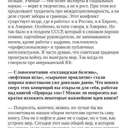
больше. Ученые — тем более эксперты в социальных
науках — верят в творчество, а не в рост. При этом все
продолжают талдычить про междисциплинарность, а на
деле строят заборы и границы. Этот конфликт
существует везде, где я работал: и в России, и в Европе,
и в Америке. Особенно, кстати говоря, в Америке. Но
так было и в позднем СССР, который я слишком хорошо
помню: партийные руководители, не занимавшиеся
ничем, кроме работы с кадрами, поклонялись
«профессионализму» и травили публичных
интеллектуалов. Я часто думаю, что советская традиция
проиграла войну, но выиграла мир. Так
когда-то
говорили про американский Юг.
— Словосочетания «голландская болезнь»,
«нефтяная игла», «сырьевое проклятие» стали
широко известными уже довольно давно. Что нового
сверх этих концепций вы открыли для себя, работая
над книгой «Природа зла»? Можно ли попросить вас
кратко изложить некоторые важнейшие идеи книги?
— Попросить, конечно, можно, но лучше бы вы
посоветовали нашим общим читателям прочесть саму
книгу. Она не о нефти и даже не о сырье, но о том, как
устроен мир. Сегодня этот наш общий мир, в котором