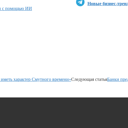
Новые бизнес-трен
и с помощью ИИ
 иметь характер Смутного времени»
Следующая статья
Банки пре