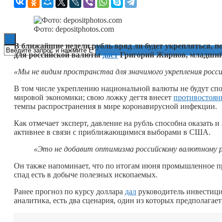
Книги
Фото: depositphotos.com
В ближайшие недели рубль вряд ли будет укрепляться, по
для российской валюты
дает
Григорий Жирнов, младший 
«Мы не видим пространства для значимого укрепления росс
В том числе укреплению национальной валюты не будут спо
мировой экономики; свою ложку дегтя внесет
противостоян
темпы распространения в мире коронавирусной инфекции.
Как отмечает эксперт, давление на рубль способна оказать 
активнее в связи с приближающимися выборами в США.
«Это не добавит оптимизма российскому валютному 
Он также напоминает, что по итогам июня промышленное про
спад есть в добыче полезных ископаемых.
Ранее прогноз по курсу доллара
дал
руководитель инвестици
аналитика, есть два сценария, один из которых предполагает