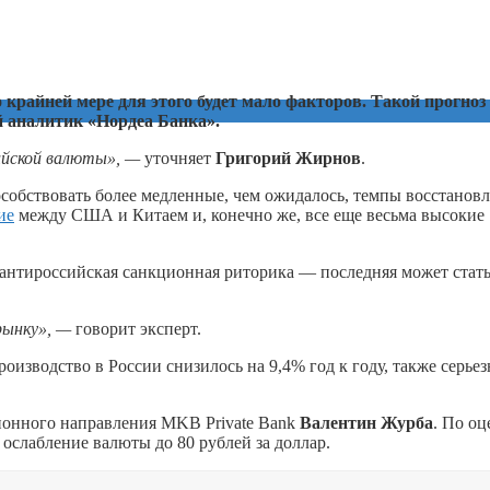
 крайней мере для этого будет мало факторов. Такой прогноз
аналитик «Нордеа Банка».
ийской валюты», —
уточняет
Григорий Жирнов
.
собствовать более медленные, чем ожидалось, темпы восстанов
ие
между США и Китаем и, конечно же, все еще весьма высокие
и антироссийская санкционная риторика — последняя может стат
рынку», —
говорит эксперт.
изводство в России снизилось на 9,4% год к году, также серье
онного направления MKB Private Bank
Валентин Журба
. По оц
 ослабление валюты до 80 рублей за доллар.