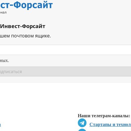
 Инвест-Форсайт
ашем почтовом ящике.
нных.
Перейти в
Перейти в
Д
Наши телеграм-каналы:
а
Стартапы и технол