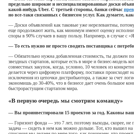
предельно широкие и неспециализированные доски объяв
какой-нибудь
Uber
. С третьей стороны, банки сейчас
пре
но все-таки связанных с бизнесом услуг. Как думаете, к
— Доски объявлений как таковые уже нерелевантны, потому 
еще продолжают жить, как минимум имеют оценку исполните
споры в 90% случаев в вашу пользу. Например, в случае с
— То есть нужно не просто сводить поставщика с потреб
— Обязательно нужна добавленная стоимость, ты должен по
звездных стартапов, которые есть в мире и бизнес-модель 
совместных закупок, когда, условно, 10 человек из конкрет
делается через цифровую платформу, поставки происходят н
исключения из цепочки дистрибьютора, а также за счет логи
экономишь до 30-40%, что в бизнесе дает очень большое к
быстрорастущим стартапом мира.
«В первую очередь мы смотрим команду»
— Вы проинвестировали 15 проектов за год. Каковы в
— Горизонт фонда — это 7 лет, поэтому выходы, скорее, не 
задача — сидеть в нем как можно дольше. Тот, кто вышел на 
списания мы делаем по мере того, как понимаем, что проект у