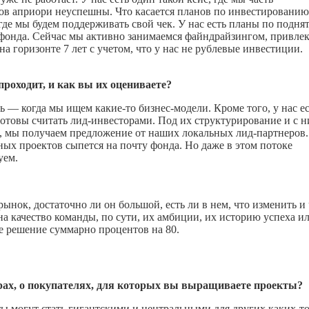
ов априори неуспешны. Что касается планов по инвестированию
де мы будем поддерживать свой чек. У нас есть планы по подня
фонда. Сейчас мы активно занимаемся файндрайзингом, привле
на горизонте 7 лет с учетом, что у нас не рублевые инвестиции.
проходит, и как вы их оцениваете?
сть — когда мы ищем
какие-то
бизнес-модели. Кроме того, у нас е
готовы считать лид-инвесторами. Под их структурирование и с 
о, мы получаем предложение от наших локальных лид-партнеров.
ных проектов сыпется на почту фонда. Но даже в этом потоке
уем.
ынок, достаточно ли он большой, есть ли в нем, что изменить и
на качество команды, по сути, их амбиции, их историю успеха и
е решение суммарно процентов на 80.
орах, о покупателях, для которых вы выращиваете проекты?
ы могут стать гигантскими и центральными для других
каких-т