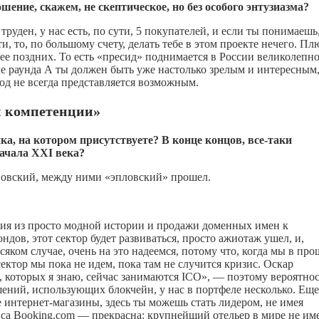
ение, скажем, не скептическое, но без особого энтузиазма?
руден, у нас есть, по сути, 5 покупателей, и если ты понимаешь
и, то, по большому счету, делать тебе в этом проекте нечего. Пл
ее поздних. То есть «пресид» поднимается в России великолепно
е раунда А ты должен быть уже настолько зрелым и интересным
риод не всегда представляется возможным.
й компетенции»
а, на котором присутствуете? В конце концов, все-таки
ачала
XXI
века?
новский, между ними «эпловский» прошел.
ация из просто модной истории и продажи доменных имен к
дов, этот сектор будет развиваться, просто ажиотаж ушел, и,
сяком случае, очень на это надеемся, потому что, когда мы в пр
сектор мы пока не идем, пока там не случится кризис. Оскар
 которых я знаю, сейчас занимаются ICO», — поэтому вероятнос
шений, использующих блокчейн, у нас в портфеле несколько. Еще
 интернет-магазины, здесь ты можешь стать лидером, не имея
са Booking.com — прекрасна: крупнейший отельер в мире не им