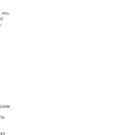
, что
юс
,
,
ошлом
ть
еет