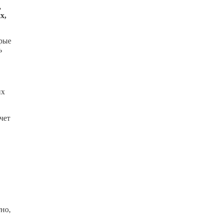
,
х,
орые
ь
их
чет
тно,