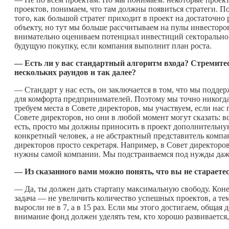
проектов, понимаем, что там должны появиться стратеги. П
того, как большой стратег приходит в проект на достаточно
объекту, но тут мы больше рассчитываем на пулы инвесторо
внимательно оцениваем потенциал инвестиций секторально: т
будущую покупку, если компания выполнит план роста.
— Есть ли у вас стандартный алгоритм входа? Стремитес
нескольких раундов и так далее?
— Стандарт у нас есть, он заключается в том, что мы подд
для комфорта предпринимателей. Поэтому мы точно никогда 
требуем места в Совете директоров, мы участвуем, если нас
Совете директоров, но они в любой момент могут сказать: вс
есть, просто мы должны приносить в проект дополнительную
конкретный человек, а не абстрактный представитель комп
директоров просто секретаря. Например, в Совет директоро
нужны самой компании. Мы подстраиваемся под нужды даже
— Из сказанного вами можно понять, что вы не стараете
— Да, ты должен дать стартапу максимальную свободу. Конеч
задача — не увеличить количество успешных проектов, а тем
выросли не в 7, а в 15 раз. Если мы этого достигаем, общая 
внимание фонд должен уделять тем, кто хорошо развивается, 