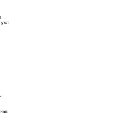
в
ебуют
ы
 наш