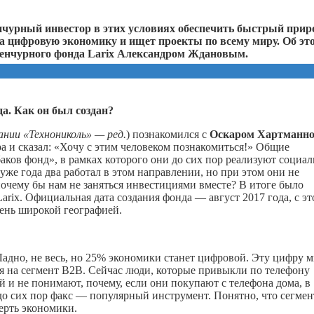
нчурный инвестор в этих условиях обеспечить быстрый прир
 на цифровую экономику и ищет проекты по всему миру. Об эт
енчурного фонда
Larix
Александром Ждановым.
а. Как он был создан?
ании «Технониколь» — ред.
) познакомился с
Оскаром Хартманн
 и сказал: «Хочу с этим человеком познакомиться!» Общие
аков фонд», в рамках которого они до сих пор реализуют социал
же года два работал в этом направлении, но при этом они не
почему бы нам не заняться инвестициями вместе? В итоге было
arix. Официальная дата создания фонда — август 2017 года, с эт
чень широкой географией.
Ладно, не весь, но 25% экономики станет цифровой. Эту цифру 
тся на сегмент В2B. Сейчас люди, которые привыкли по телефону
й и не понимают, почему, если они покупают с телефона дома, в
о сих пор факс — популярный инструмент. Понятно, что сегмен
ерть экономики.