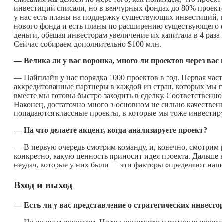
инвестиций списали, но в венчурных фондах до 80% проект
у нас есть планы на поддержку существующих инвестиций, г
нового фонда и есть планы по расширению существующего 
деньги, обещая инвесторам увеличение их капитала в 4 раза 
Сейчас собираем дополнительно $100 млн.
— Велика ли у вас воронка, много ли проектов через вас 
— Пайплайн у нас порядка 1000 проектов в год. Первая ча
аккредитованные партнеры в каждой из стран, которых мы 
вместе мы готовы быстро заходить в сделку. Соответственн
Наконец, достаточно много в основном не сильно качествен
попадаются классные проекты, в которые мы тоже инвестир
— На что делаете акцент, когда анализируете проект?
— В первую очередь смотрим команду, и, конечно, смотрим р
конкретно, какую ценность приносит идея проекта. Дальше 
неудач, которые у них были — эти факторы определяют наш
Вход и выход
— Есть ли у вас представление о стратегических инвест
— Не по всем проектам. Но мы понимаем: некоторые проект