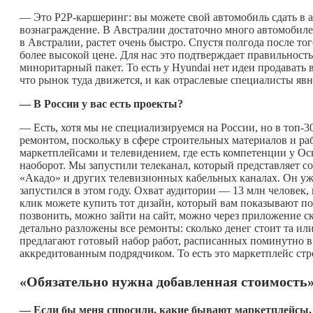
— Это P2P-каршеринг: вы можете свой автомобиль сдать в аре
вознаграждение. В Австралии достаточно много автомобилей
в Австралии, растет очень быстро. Спустя полгода после то
более высокой цене. Для нас это подтверждает правильнос
миноритарный пакет. То есть у Hyundai нет идеи продавать в
что рынок туда движется, и как отраслевые специалисты яв
— В России у вас есть проекты?
— Есть, хотя мы не специализируемся на России, но в топ-30
ремонтом, поскольку в сфере строительных материалов и раб
маркетплейсами и телевидением, где есть компетенции у О
наоборот. Мы запустили телеканал, который представляет со
«Акадо» и других телевизионных кабельных каналах. Он уже
запустился в этом году. Охват аудитории — 13 млн человек, 
клик можете купить тот дизайн, который вам показывают по
позвонить, можно зайти на сайт, можно через приложение ска
детально разложены все ремонты: сколько денег стоит та или
предлагают готовый набор работ, расписанных поминутно в 
аккредитованным подрядчиком. То есть это маркетплейс стр
«Обязательно нужна добавленная стоимость
— Если бы меня спросили, какие бывают маркетплейсы, я