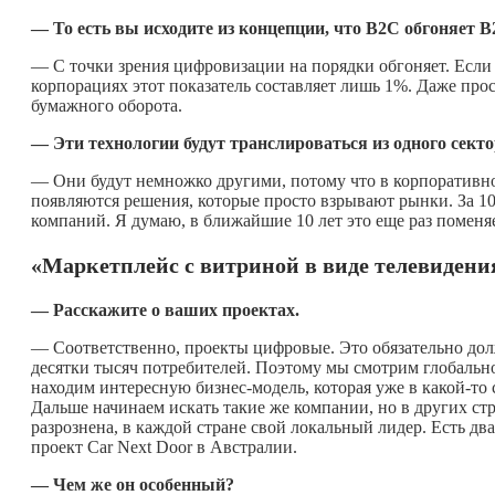
— То есть вы исходите из концепции, что В2С обгоняет 
— С точки зрения цифровизации на порядки обгоняет. Если 
корпорациях этот показатель составляет лишь 1%. Даже про
бумажного оборота.
— Эти технологии будут транслироваться из одного секто
— Они будут немножко другими, потому что в корпоративно
появляются решения, которые просто взрывают рынки. За 1
компаний. Я думаю, в ближайшие 10 лет это еще раз поменяе
«Маркетплейс с витриной в виде телевидени
— Расскажите о ваших проектах.
— Соответственно, проекты цифровые. Это обязательно дол
десятки тысяч потребителей. Поэтому мы смотрим глобальн
находим интересную бизнес-модель, которая уже в
какой-то
Дальше начинаем искать такие же компании, но в других ст
разрознена, в каждой стране свой локальный лидер. Есть дв
проект Car Next Door в Австралии.
— Чем же он особенный?