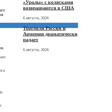
«Уралы» с колясками
возвращаются в США
ост
ом
6 августа, 2026
Торговля России и
Армении драматически
падает
ом
.
6 августа, 2026
ьно
ого
мы
т