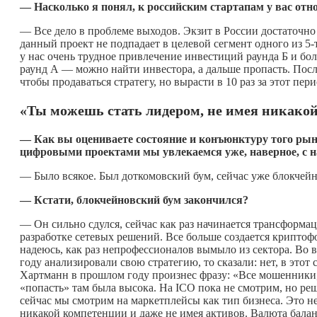
— Насколько я понял, к российским стартапам у вас отнош
— Все дело в проблеме выходов. Экзит в России достаточно т
данный проект не подпадает в целевой сегмент одного из 5-т
у нас очень трудное привлечение инвестиций раунда Б и бол
раунд А — можно найти инвестора, а дальше пропасть. Посл
чтобы продаваться стратегу, но вырасти в 10 раз за этот пе
«Ты можешь стать лидером, не имея никако
— Как вы оцениваете состояние и конъюнктуру того рынк
цифровыми проектами мы увлекаемся уже, наверное, с н
— Было всякое. Был доткомовский бум, сейчас уже блокчей
— Кстати, блокчейновский бум закончился?
— Он сильно сдулся, сейчас как раз начинается трансформ
разработке сетевых решений. Все больше создается криптофон
надеюсь, как раз непрофессионалов вымыло из сектора. Во в
году анализировали свою стратегию, то сказали: нет, в этот 
Хартманн в прошлом году произнес фразу: «Все мошенники,
«попасть» там была высока. На ICO пока не смотрим, но ре
сейчас мы смотрим на маркетплейсы как тип бизнеса. Это не
никакой компетенции и даже не имея активов. Валюта балан