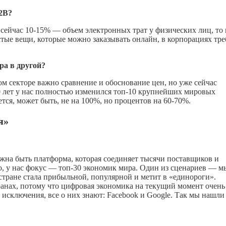
В2В?
сейчас 10-15% — объем электронных трат у физических лиц, то 
стые вещи, которые можно заказывать онлайн, в корпорациях тр
ра в другой?
м секторе важно сравнение и обоснование цен, но уже сейчас
0 лет у нас полностью изменился топ-10 крупнейших мировых
тся, может быть, не на 100%, но процентов на 60-70%.
я»
жна быть платформа, которая соединяет тысячи поставщиков и
о, у нас фокус — топ-30 экономик мира. Один из сценариев — м
стране стала прибыльной, популярной и метит в «единороги».
ранах, потому что цифровая экономика на текущий момент очень
а исключения, все о них знают: Facebook и Google. Так мы нашли