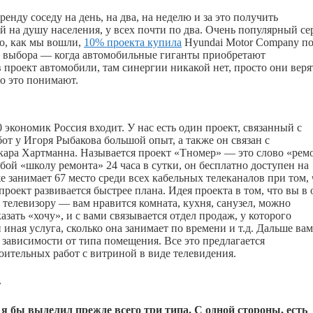
нду соседу на день, на два, на неделю и за это получить
 на душу населения, у всех почти по два. Очень популярный се
го, как мы вошли,
10% проекта купила
Hyundai Motor Company п
ть выбора — когда автомобильные гиганты приобретают
 проект автомобили, там синергии никакой нет, просто они веря
но это понимают.
 экономик Россия входит. У нас есть один проект, связанный с
от у Игоря Рыбакова большой опыт, а также он связан с
скара Хартманна. Называется проект «Тномер» — это слово «рем
бой «школу ремонта» 24 часа в сутки, он бесплатно доступен на
 занимает 67 место среди всех кабельных телеканалов при том, 
проект развивается быстрее плана. Идея проекта в том, что вы в
 телевизору — вам нравится комната, кухня, санузел, можно
зать «хочу», и с вами связывается отдел продаж, у которого
 иная услуга, сколько она занимает по времени и т.д. Дальше вам
зависимости от типа помещения. Все это предлагается
оительных работ с витриной в виде телевидения.
»
 бы выделил прежде всего три типа. С одной стороны, есть