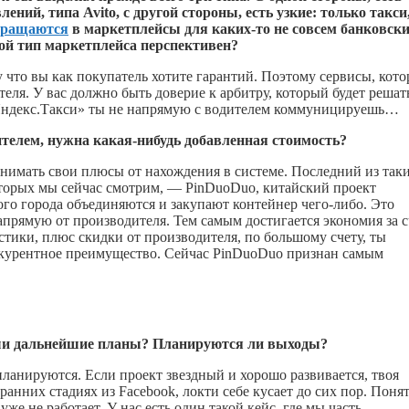
лений, типа
Avito
, с другой стороны, есть узкие: только такси
вращаются
в маркетплейсы для
каких-то
не совсем банковски
акой тип маркетплейса перспективен?
что вы как покупатель хотите гарантий. Поэтому сервисы, кот
ля. У вас должно быть доверие к арбитру, который будет решат
 «Яндекс.Такси» ты не напрямую с водителем коммуницируешь…
ителем, нужна
какая-нибудь
добавленная стоимость?
нимать свои плюсы от нахождения в системе. Последний из так
которых мы сейчас смотрим, — PinDuoDuo, китайский проект
ного города объединяются и закупают контейнер
чего-либо
. Это
апрямую от производителя. Тем самым достигается экономия за с
стики, плюс скидки от производителя, по большому счету, ты
онкурентное преимущество. Сейчас PinDuoDuo признан самым
аши дальнейшие планы? Планируются ли выходы?
планируются. Если проект звездный и хорошо развивается, твоя
ранних стадиях из Facebook, локти себе кусает до сих пор. Поня
же не работает. У нас есть один такой кейс, где мы часть