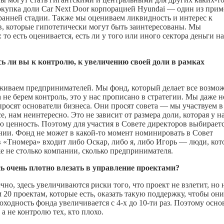
окупка доли Car Next Door корпорацией Hyundai — один из при
 ранней стадии. Также мы оцениваем ликвидность и интерес к
в, которые гипотетически могут быть заинтересованы. Мы
о есть оценивается, есть ли у того или иного сектора деньги на
ь ли вы к контролю, к увеличению своей доли в рамках
ерживаем предпринимателей. Мы фонд, который делает все возмо
не берем контроль, это у нас прописано в стратегии. Мы даже н
 просят основатели бизнеса. Они просят совета — мы участвуем в
е, нам неинтересно. Это не зависит от размера доли, которая у н
 ценность. Поэтому для участия в Совете директоров выбирает
ании. Фонд не может в
какой-то
момент номинировать в Совет
в «Тномера» входит либо Оскар, либо я, либо Игорь — люди, ко
 не столько компании, сколько предпринимателя.
сь очень плотно влезать в управление проектами?
но, здесь увеличиваются риски того, что проект не взлетит, но
 20 проектам, которые есть, оказать такую поддержку, чтобы они
доходность фонда увеличивается с 4-х до 10-ти раз. Поэтому осно
а не контролю тех, кто плохо.