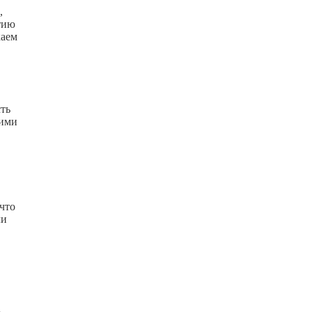
,
тию
каем
сть
ними
 что
ли
о