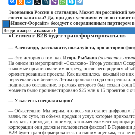
Книги
Экономика России в стагнации. Может ли российский ве
своего капитала? Да, при двух условиях: если он ставит
«Инвест-Форсайт» беседует с операционным партнером в
«Сегмент В2В будет трансформироваться»
— Александр, расскажите, пожалуйста, про историю фонд
— Это история о том, как
Игорь Рыбаков
(
основатель комп
На одном из мероприятий «Сколково» Игорь услышал Оскара
знакомые организовали им встречу, после чего родился «Рыб
ориентированные проекты. Как выяснилось, каждый из них у
пересекались в бизнесе. Летом прошлого года они решили: 
подписано соглашение, в рамках которого был создан фонд L
момента было проинвестировано $25 млн в 15 проектов с о
— У вас есть специализация?
— Обязательно. Мы верим, что весь мир станет цифровым. 
взяли, по сути, из объема продаж и услуг, которые приходя
покупать, приходят, например, в топ-менеджмент корпораци
корпорации они должны пользоваться факсом? В Германии д
В2В будет трансформироваться: по нашим оценкам, это четв