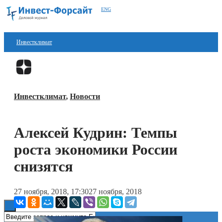
ENG
Инвестклимат
Финансы
Перейти в
Дзен
Инвестиции
Инвестклимат
,
Новости
Блокчейн
Стартапы
Алексей Кудрин: Темпы
Технологии
роста экономики России
ESG
снизятся
Книги
27 ноября, 2018, 17:30
27 ноября, 2018