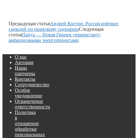
Предыдущая статья
Андрей Костин: Россия избежит
санкций по иранскому сценарию
Следующая
статья
Папуа — Новая Гвинея «прирастает»
амбициозными энергопроектами
О нас
Авторам
Наши
партнеры
Контакты
Сотрудничество
Особое
уведомление
Ограничение
ответственности
Политика
в
отношении
обработки
персональных