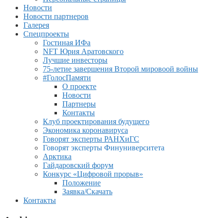
Новости
Новости партнеров
Галерея
Спецпроекты
Гостиная ИФа
NFT Юрия Аратовского
Лучшие инвесторы
75-летие завершения Второй мировоой войны
#ГолосПамяти
О проекте
Новости
Партнеры
Контакты
Клуб проектирования будущего
Экономика коронавируса
Говорят эксперты РАНХиГС
Говорят эксперты Финуниверситета
Арктика
Гайдаровский форум
Конкурс «Цифровой прорыв»
Положение
Заявка/Скачать
Контакты