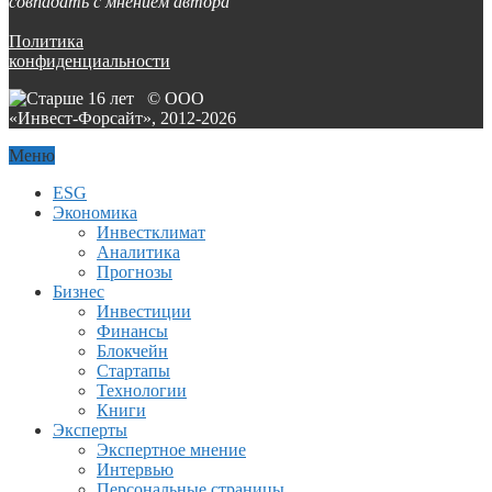
совпадать с мнением автора
Политика
конфиденциальности
© ООО
«Инвест-Форсайт», 2012-
2026
Меню
ESG
Экономика
Инвестклимат
Аналитика
Прогнозы
Бизнес
Инвестиции
Финансы
Блокчейн
Стартапы
Технологии
Книги
Эксперты
Экспертное мнение
Интервью
Персональные страницы