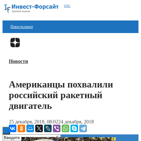
ENG
Инвестклимат
Финансы
Перейти в
Дзен
Инвестиции
Новости
Блокчейн
Стартапы
Американцы похвалили
Технологии
российский ракетный
ESG
двигатель
Книги
25 декабря, 2018, 08:02
24 декабря, 2018