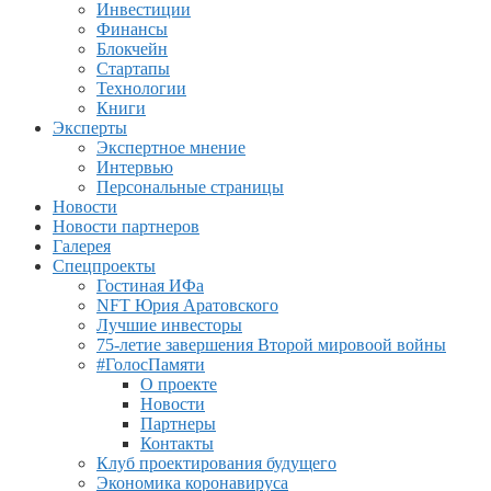
Инвестиции
Финансы
Блокчейн
Стартапы
Технологии
Книги
Эксперты
Экспертное мнение
Интервью
Персональные страницы
Новости
Новости партнеров
Галерея
Спецпроекты
Гостиная ИФа
NFT Юрия Аратовского
Лучшие инвесторы
75-летие завершения Второй мировоой войны
#ГолосПамяти
О проекте
Новости
Партнеры
Контакты
Клуб проектирования будущего
Экономика коронавируса