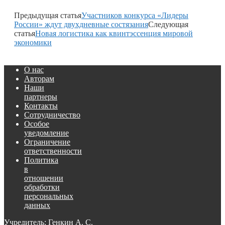
Предыдущая статья
Участников конкурса «Лидеры
России» ждут двухдневные состязания
Следующая
статья
Новая логистика как квинтэссенция мировой
экономики
О нас
Авторам
Наши
партнеры
Контакты
Сотрудничество
Особое
уведомление
Ограничение
ответственности
Политика
в
отношении
обработки
персональных
данных
Учредитель: Генкин А. С.