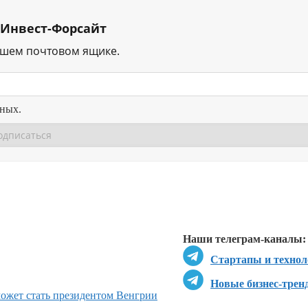
 Инвест-Форсайт
ашем почтовом ящике.
нных.
Перейти в
Перейти в
Д
Наши телеграм-каналы:
Стартапы и технол
Новые бизнес-трен
может стать президентом Венгрии