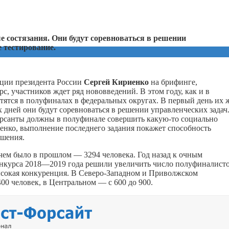
 состязания. Они будут соревноваться в решении
 тестирование.
ации президента России
Сергей Кириенко
на брифинге,
, участников ждет ряд нововведений. В этом году, как и в
тятся в полуфиналах в федеральных округах. В первый день их 
 дней они будут соревноваться в решении управленческих задач
курсанты должны в полуфинале совершить
какую-то
социально
енко, выполнение последнего задания покажет способность
ешения.
чем было в прошлом — 3294 человека. Год назад к очным
нкурса 2018—2019 года решили увеличить число полуфиналисто
высокая конкуренция. В Северо-Западном и Приволжском
400 человек, в Центральном — с 600 до 900.