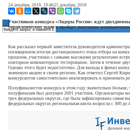
24 декабря, 2018, 19:46
25 декабря, 2018
Книги
Участников конкурса «Лидеры России» ждут двухдневные
управленческих задач и пройдут повторное компьютерное
Как рассказал первый заместитель руководителя администр
посвященном итогам дистанционного этапа отбора на конкурс
прошлом, участники с самыми высокими результатами встре
повторное компьютерное тестирование. Затем в течение двух
Однако этого будет недостаточно. Для выхода в финал кон
значимую акцию в своем регионе. Как отметил Сергей Кири
конкурсантов самостоятельно анализировать и принимать р
Полуфиналистов конкурса в этом году значительно больше, 
полуфиналам был допущен 2691 участник. Организаторы ко
трех федеральных округах, где была зафиксирована самая 
федеральных округах региональная квота возросла с 300 до 