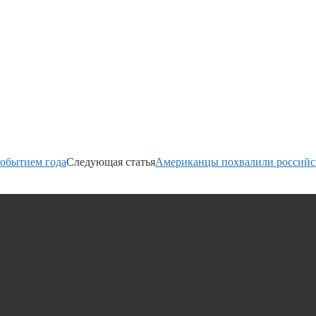
событием года
Следующая статья
Американцы похвалили российс