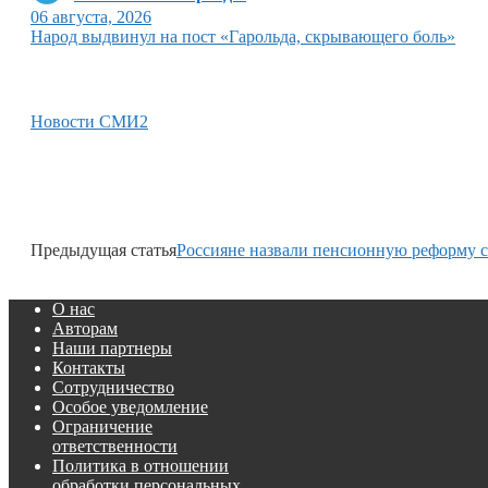
06 августа, 2026
Народ выдвинул на пост «Гарольда, скрывающего боль»
Новости СМИ2
Предыдущая статья
Россияне назвали пенсионную реформу 
О нас
Авторам
Наши партнеры
Контакты
Сотрудничество
Особое уведомление
Ограничение
ответственности
Политика в отношении
обработки персональных