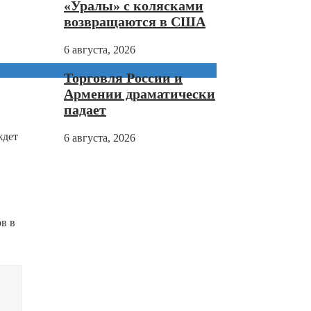
«Уралы» с колясками
возвращаются в США
6 августа, 2026
Торговля России и
Армении драматически
падает
ждет
6 августа, 2026
.
в в