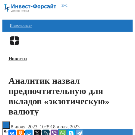
ENG
Инвестклимат
Финансы
Перейти в
Дзен
Инвестиции
Новости
Блокчейн
Стартапы
Аналитик назвал
Технологии
предпочтительную для
ESG
вкладов «экзотическую»
валюту
Книги
18 июля, 2023, 10:39
18 июля, 2023