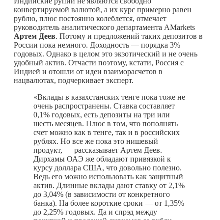
Индийские рупии не являются свободно
конвертируемой валютой, а их курс примерно равен
рублю, плюс постоянно колеблется, отмечает
руководитель аналитического департамента AMarkets
Артем Деев
. Потому и предложений таких депозитов в
России пока немного. Доходность — порядка 3%
годовых. Однако в целом это экзотический и не очень
удобный актив. Отчасти поэтому, кстати, Россия с
Индией и отошли от идеи взаиморасчетов в
нацвалютах, подчеркивает эксперт.
«Вклады в казахстанских тенге пока тоже не
очень распространены. Ставка составляет
0,1% годовых, есть депозиты на три или
шесть месяцев. Плюс в том, что пополнять
счет можно как в тенге, так и в российских
рублях. Но все же пока это нишевый
продукт, — рассказывает Артем Деев. —
Дирхамы ОАЭ же обладают привязкой к
курсу доллара США, что довольно полезно.
Ведь его можно использовать как защитный
актив. Длинные вклады дают ставку от 2,1%
до 3,04% (в зависимости от конкретного
банка). На более короткие сроки — от 1,35%
до 2,25% годовых. Да и спрэд между