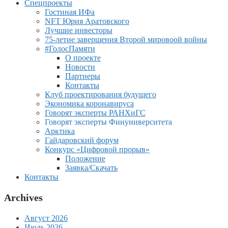
Спецпроекты
Гостиная ИФа
NFT Юрия Аратовского
Лучшие инвесторы
75-летие завершения Второй мировоой войны
#ГолосПамяти
О проекте
Новости
Партнеры
Контакты
Клуб проектирования будущего
Экономика коронавируса
Говорят эксперты РАНХиГС
Говорят эксперты Финуниверситета
Арктика
Гайдаровский форум
Конкурс «Цифровой прорыв»
Положение
Заявка/Скачать
Контакты
Archives
Август 2026
Июль 2026