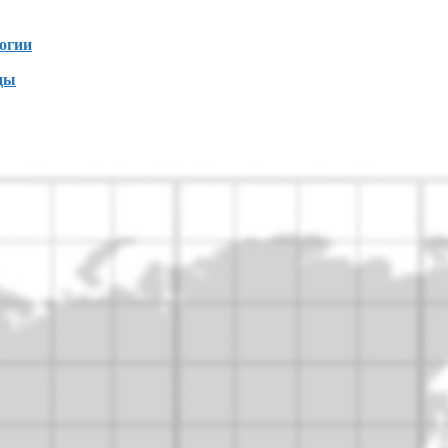
огии
ды