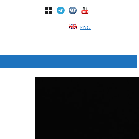
ENG
Дзен