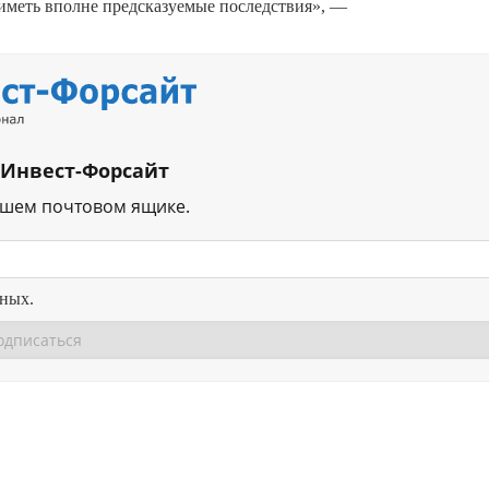
иметь вполне предсказуемые последствия», —
 Инвест-Форсайт
ашем почтовом ящике.
нных.
Перейти в
Перейти в
Д