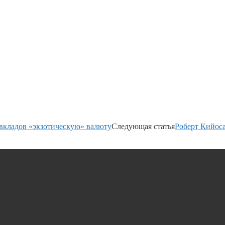
вкладов «экзотическую» валюту
Следующая статья
Роберт Кийос