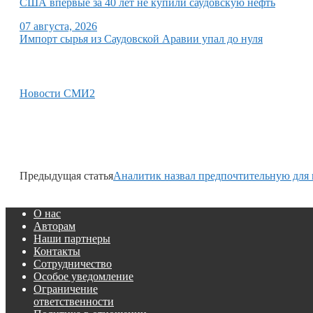
США впервые за 40 лет не купили саудовскую нефть
07 августа, 2026
Импорт сырья из Саудовской Аравии упал до нуля
Новости СМИ2
Предыдущая статья
Аналитик назвал предпочтительную для 
О нас
Авторам
Наши партнеры
Контакты
Сотрудничество
Особое уведомление
Ограничение
ответственности