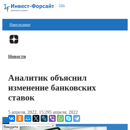
ENG
Инвестклимат
Финансы
Перейти в
Дзен
Инвестиции
Новости
Блокчейн
Стартапы
Аналитик объяснил
Технологии
изменение банковских
ESG
ставок
Книги
5 апреля, 2022, 15:29
5 апреля, 2022