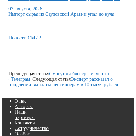
07 августа, 2026
Импорт сырья из Саудовской Аравии упал до нуля
Новости СМИ2
Предыдущая статья
Смогут ли блогеры изменить
«Телеграм»
Следующая статья
Эксперт рассказал о
продлении выплаты пенсионерам в 10 тысяч рублей
О нас
Авторам
Наши
партнеры
Контакты
Сотрудничество
Особое