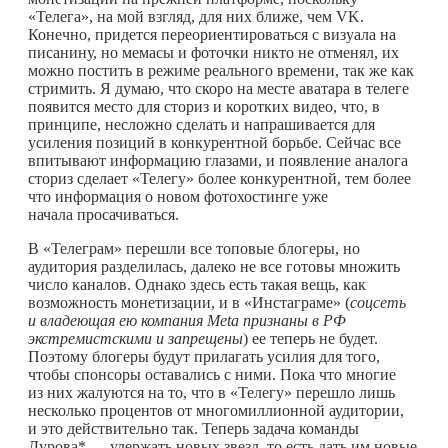
«Телега», на мой взгляд, для них ближе, чем VK.
Конечно, придется переориентироваться с визуала на
писанину, но мемасы и фоточки никто не отменял, их
можно постить в режиме реального времени, так же как
стримить. Я думаю, что скоро на месте аватара в телеге
появится место для сториз и коротких видео, что, в
принципе, несложно сделать и напрашивается для
усиления позиций в конкурентной борьбе. Сейчас все
впитывают информацию глазами, и появление аналога
сториз сделает «Телегу» более конкурентной, тем более
что информация о новом фотохостинге уже
начала просачиваться.
В «Телеграм» перешли все топовые блогеры, но
аудитория разделилась, далеко не все готовы множить
число каналов. Однако здесь есть такая вещь, как
возможность монетизации, и в «Инстаграме» (
соцсеть
и владеющая ею компания Meta признаны в РФ
экстремистскими и запрещены
) ее теперь не будет.
Поэтому блогеры будут прилагать усилия для того,
чтобы спонсоры оставались с ними. Пока что многие
из них жалуются на то, что в «Телегу» перешло лишь
несколько процентов от многомиллионной аудитории,
и это действительно так. Теперь задача команды
Дурова* — удержать новых звезд, то есть дать им новые