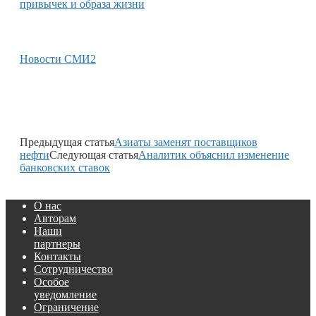
привычек и образа жизни
Новости СМИ2
Предыдущая статья
Азиаты заменят поставщиков
нефти
Следующая статья
Аналитик объяснил изменение
банковских ставок
О нас
Авторам
Наши
партнеры
Контакты
Сотрудничество
Особое
уведомление
Ограничение