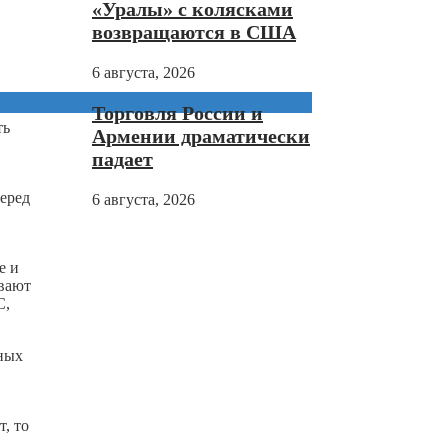
«Уралы» с колясками
возвращаются в США
6 августа, 2026
Торговля России и
ть
Армении драматически
падает
еред
6 августа, 2026
е и
ивают
С,
сных
, то