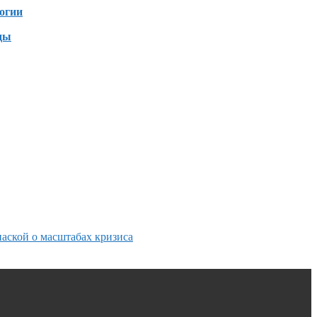
огии
ды
аской о масштабах кризиса