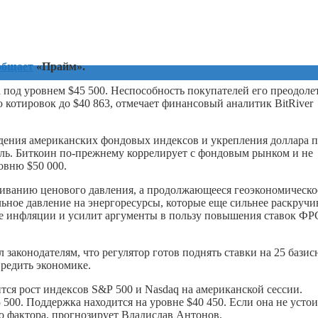
общает
«Прайм».
 под уровнем $45 500. Неспособность покупателей его преодоле
котировок до $40 863, отмечает финансовый аналитик BitRiver
дения американских фондовых индексов и укрепления доллара п
ль. Биткоин по-прежнему коррелирует с фондовым рынком и не
овню $50 000.
иванию ценового давления, а продолжающееся геоэкономическо
ное давление на энергоресурсы, которые еще сильнее раскруч
е инфляции и усилит аргументы в пользу повышения ставок ФР
л законодателям, что регулятор готов поднять ставки на 25 бази
вредить экономике.
тся рост индексов S&P 500 и Nasdaq на американской сессии.
00. Поддержка находится на уровне $40 450. Если она не устоит
го фактора, прогнозирует Владислав Антонов.