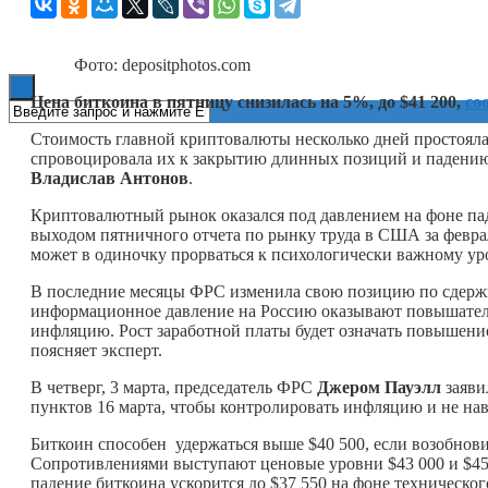
Книги
Фото: depositphotos.com
Цена биткоина в пятницу снизилась на 5%, до $41 200,
со
Стоимость главной криптовалюты несколько дней простояла
спровоцировала их к закрытию длинных позиций и падению 
Владислав
Антонов
.
Криптовалютный рынок оказался под давлением на фоне па
выходом пятничного отчета по рынку труда в США за февра
может в одиночку прорваться к психологически важному ур
В последние месяцы ФРС изменила свою позицию по сдерж
информационное давление на Россию оказывают повышатель
инфляцию. Рост заработной платы будет означать повышени
поясняет эксперт.
В четверг, 3 марта, председатель ФРС
Джером
Пауэлл
заяви
пунктов 16 марта, чтобы контролировать инфляцию и не на
Биткоин способен удержаться выше $40 500, если возобнови
Сопротивлениями выступают ценовые уровни $43 000 и $45 5
падение биткоина ускорится до $37 550 на фоне техническо