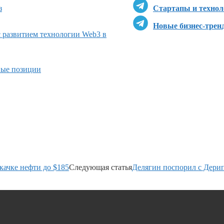
з
Стартапы и технол
Новые бизнес-трен
 развитием технологии Web3 в
вые позиции
ачке нефти до $185
Следующая статья
Делягин поспорил с Дерип