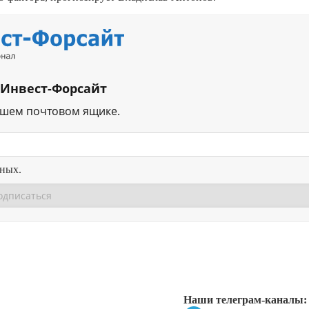
 Инвест-Форсайт
ашем почтовом ящике.
нных.
Перейти в
Перейти в
Д
Наши телеграм-каналы: