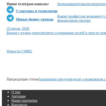
Наши телеграм-каналы:
биткоин
криптовалюта
прогно
Стартапы и технологии
Какие профессии возникнут с
Новые бизнес-тренды
финансовом секторе
22 июля, 2026
Бизнесу нужно пересмотреть содержание ролей и ввести но
Новости СМИ2
Предыдущая статья
Аналитики предупредили о возможном ск
О нас
Авторам
Наши партнеры
Контакты