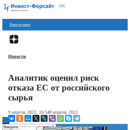
ENG
Инвестклимат
Финансы
Перейти в
Дзен
Инвестиции
Новости
Блокчейн
Стартапы
Аналитик оценил риск
Технологии
отказа ЕС от российского
ESG
сырья
Книги
9 апреля, 2022, 16:54
8 апреля, 2022