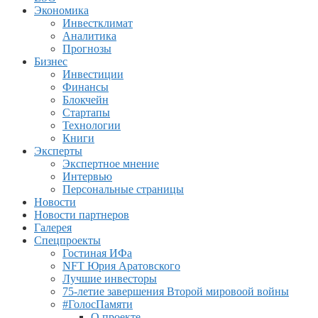
Экономика
Инвестклимат
Аналитика
Прогнозы
Бизнес
Инвестиции
Финансы
Блокчейн
Стартапы
Технологии
Книги
Эксперты
Экспертное мнение
Интервью
Персональные страницы
Новости
Новости партнеров
Галерея
Спецпроекты
Гостиная ИФа
NFT Юрия Аратовского
Лучшие инвесторы
75-летие завершения Второй мировоой войны
#ГолосПамяти
О проекте