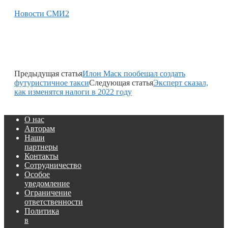
Новости СМИ2
Предыдущая статья
Илон Маск пообещал создать
футуристичное такси
Следующая статья
Эксперт сказал,
как изменятся налоги в 2022 году
О нас
Авторам
Наши
партнеры
Контакты
Сотрудничество
Особое
уведомление
Ограничение
ответственности
Политика
в