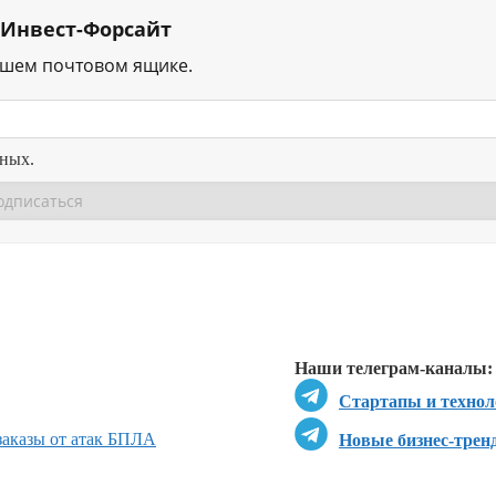
 Инвест-Форсайт
ашем почтовом ящике.
нных.
Перейти в
Перейти в
Д
Наши телеграм-каналы:
Стартапы и технол
 заказы от атак БПЛА
Новые бизнес-трен