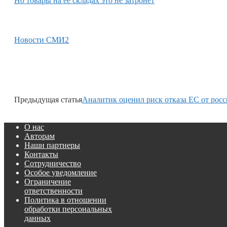
Но товары на её складах это не затронет
Новости СМИ2
Предыдущая статья
Аналитик оценил риск отказа ЕС от росс
О нас
Авторам
Наши партнеры
Контакты
Сотрудничество
Особое уведомление
Ограничение
ответственности
Политика в отношении
обработки персональных
данных