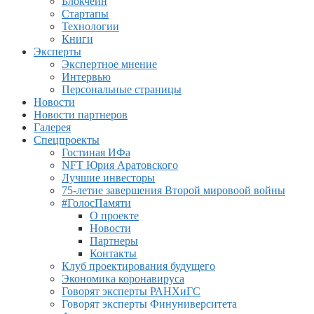
Блокчейн
Стартапы
Технологии
Книги
Эксперты
Экспертное мнение
Интервью
Персональные страницы
Новости
Новости партнеров
Галерея
Спецпроекты
Гостиная ИФа
NFT Юрия Аратовского
Лучшие инвесторы
75-летие завершения Второй мировоой войны
#ГолосПамяти
О проекте
Новости
Партнеры
Контакты
Клуб проектирования будущего
Экономика коронавируса
Говорят эксперты РАНХиГС
Говорят эксперты Финуниверситета