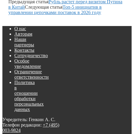
Предыдущая статья
Рубль растет перед визитом Путина
в Китай
Следующая статья
Топ-5 инициатив в
управлении цепочками поставок в 2026 году
О нас
Авторам
Наши
партнеры
Контакты
Сотрудничество
Особое
уведомление
Ограничение
ответственности
Политика
в
отношении
обработки
персональных
данных
Учредитель: Генкин А. С.
Телефон редакции:
+7 (495)
003-9824