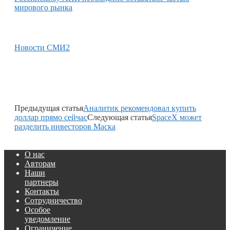
мирового рынка
Новости СМИ2
Предыдущая статья
Аналитик рекомендовал купить
доллар прямо сейчас
Следующая статья
SpaceX может
разделить инвесторов Маска
О нас
Авторам
Наши
партнеры
Контакты
Сотрудничество
Особое
уведомление
Ограничение