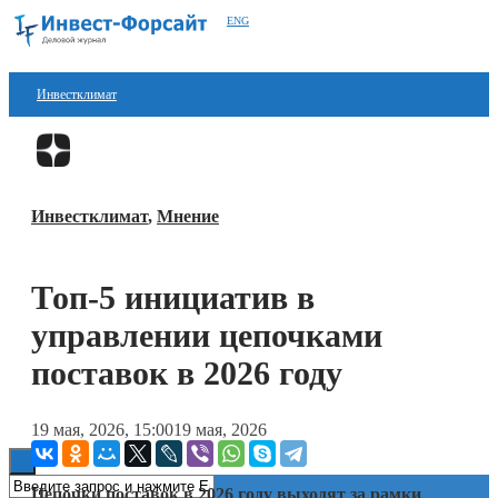
ENG
Инвестклимат
Финансы
Перейти в
Дзен
Инвестиции
Инвестклимат
,
Мнение
Блокчейн
Стартапы
Топ-5 инициатив в
Технологии
управлении цепочками
ESG
поставок в 2026 году
Книги
19 мая, 2026, 15:00
19 мая, 2026
Цепочки поставок в 2026 году выходят за рамки