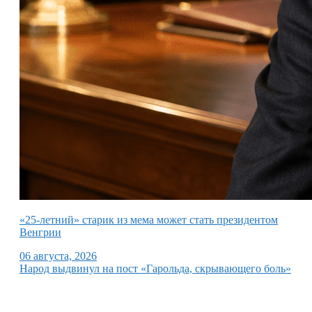
«25-летний» старик из мема может стать президентом
Венгрии
06 августа, 2026
Народ выдвинул на пост «Гарольда, скрывающего боль»