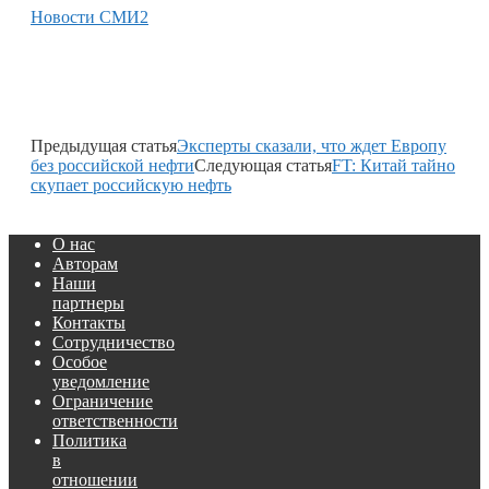
Новости СМИ2
Предыдущая статья
Эксперты сказали, что ждет Европу
без российской нефти
Следующая статья
FT: Китай тайно
скупает российскую нефть
О нас
Авторам
Наши
партнеры
Контакты
Сотрудничество
Особое
уведомление
Ограничение
ответственности
Политика
в
отношении