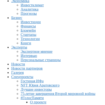
Экономика
Инвестклимат
Аналитика
Прогнозы
Бизнес
Инвестиции
Финансы
Блокчейн
Стартапы
Технологии
Книги
Эксперты
Экспертное мнение
Интервью
Персональные страницы
Новости
Новости партнеров
Галерея
Спецпроекты
Гостиная ИФа
NFT Юрия Аратовского
Лучшие инвесторы
75-летие завершения Второй мировоой войны
#ГолосПамяти
О проекте