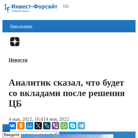
ENG
Инвестклимат
Финансы
Перейти в
Дзен
Инвестиции
Новости
Блокчейн
Стартапы
Аналитик сказал, что будет
Технологии
со вкладами после решения
ESG
ЦБ
Книги
4 мая, 2022, 16:41
4 мая, 2022