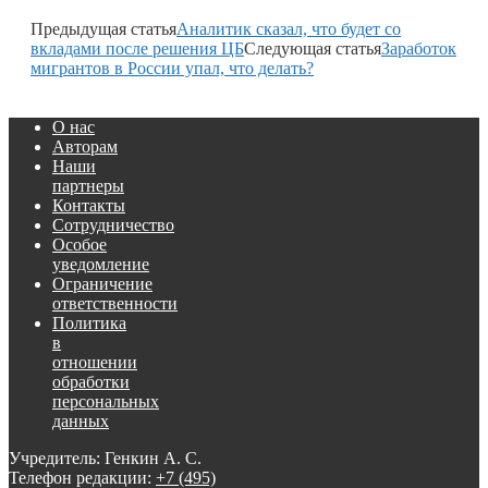
Предыдущая статья
Аналитик сказал, что будет со
вкладами после решения ЦБ
Следующая статья
Заработок
мигрантов в России упал, что делать?
О нас
Авторам
Наши
партнеры
Контакты
Сотрудничество
Особое
уведомление
Ограничение
ответственности
Политика
в
отношении
обработки
персональных
данных
Учредитель: Генкин А. С.
Телефон редакции:
+7 (495)