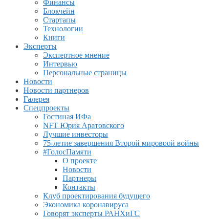
Финансы
Блокчейн
Стартапы
Технологии
Книги
Эксперты
Экспертное мнение
Интервью
Персональные страницы
Новости
Новости партнеров
Галерея
Спецпроекты
Гостиная ИФа
NFT Юрия Аратовского
Лучшие инвесторы
75-летие завершения Второй мировоой войны
#ГолосПамяти
О проекте
Новости
Партнеры
Контакты
Клуб проектирования будущего
Экономика коронавируса
Говорят эксперты РАНХиГС