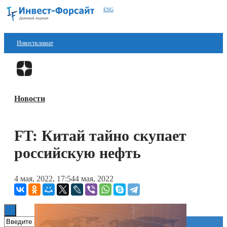
ENG
Инвестклимат
Финансы
Перейти в
Дзен
Инвестиции
Новости
Блокчейн
Стартапы
FT: Китай тайно скупает
Технологии
российскую нефть
ESG
4 мая, 2022, 17:54
4 мая, 2022
Книги