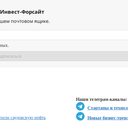
 Инвест-Форсайт
ашем почтовом ящике.
нных.
Перейти в
Перейти в
Д
Наши телеграм-каналы:
Стартапы и технол
пили саудовскую нефть
Новые бизнес-трен