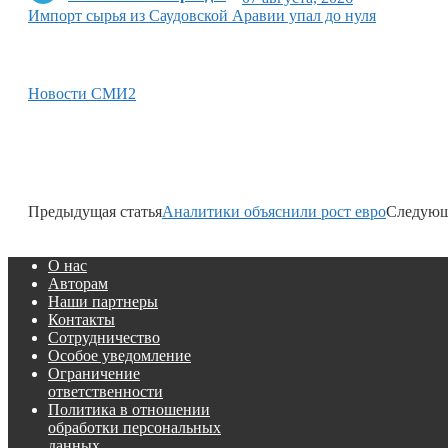
Импорт сырья из Саудовской Аравии упал до нуля
Новости СМИ2
Предыдущая статья
Аналитики объяснили рост евро
Следующ
О нас
Авторам
Наши партнеры
Контакты
Сотрудничество
Особое уведомление
Ограничение
ответственности
Политика в отношении
обработки персональных
данных