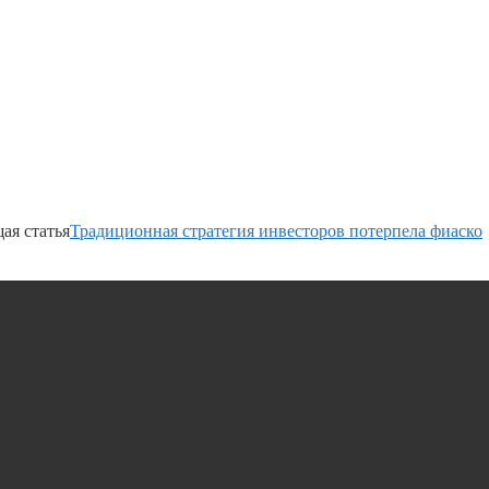
ая статья
Традиционная стратегия инвесторов потерпела фиаско