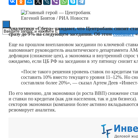
Книги
Евгений Биятов / РИА Новости
Аналитики «Сбера» ожидают, что Центробанк снизит став
сразу до 9% на следующем заседании. Об этом
сообщает
«
Еще на прошлом внеплановом заседании по ключевой ставке
напоминает руководитель аналитического департамента AM
дефляция (снижение цен), а экономика и внутренний спрос 
ожидаемо, если ЦБ РФ на заседании в эту пятницу снизит к
«После такого решения уровень ставок по кредитам та
составить 10% вместо текущего уровня 11–12%. Но сни
составляли более 20%», — сказал Артем Деев «Инвест
По его мнению, для экономики (и роста ВВП) снижение ста
и ставки по кредитам (как для населения, так и для бизнеса
секторов экономики (компании более активно вкладываются 
резюмирует аналитик.