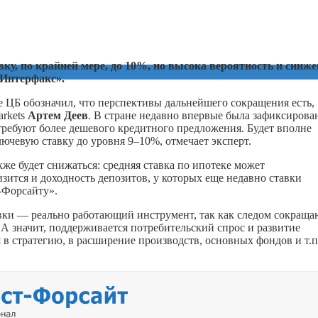
ку, по крайней мере, до 10%, но высока вероятность и сниж
Интерфакс».
 ЦБ обозначил, что перспективы дальнейшего сокращения есть,
arkets
Артем Деев
. В стране недавно впервые была зафиксирова
требуют более дешевого кредитного предложения. Будет вполне
лючевую ставку до уровня 9–10%, отмечает эксперт.
кже будет снижаться: средняя ставка по ипотеке может
зится и доходность депозитов, у которых еще недавно ставки
-Форсайту».
вки — реально работающий инструмент, так как следом сокраща
). А значит, поддерживается потребительский спрос и развитие
в стратегию, в расширение производств, основных фондов и т.п.