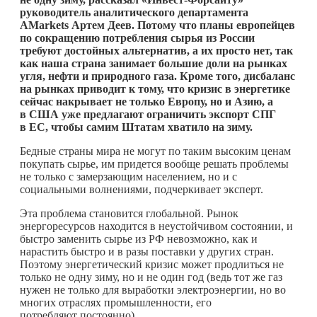
руководитель аналитического департамента
AMarkets Артем Деев. Потому что планы европейцев
по сокращению потребления сырья из России
требуют достойных альтернатив, а их просто нет, так
как наша страна занимает большие доли на рынках
угля, нефти и природного газа. Кроме того, дисбаланс
на рынках приводит к тому, что кризис в энергетике
сейчас накрывает не только Европу, но и Азию, а
в США уже предлагают ограничить экспорт СПГ
в ЕС, чтобы самим Штатам хватило на зиму.
Бедные страны мира не могут по таким высоким ценам
покупать сырье, им придется вообще решать проблемы
не только с замерзающим населением, но и с
социальными волнениями, подчеркивает эксперт.
Эта проблема становится глобальной. Рынок
энергоресурсов находится в неустойчивом состоянии, и
быстро заменить сырье из РФ невозможно, как и
нарастить быстро и в разы поставки у других стран.
Поэтому энергетический кризис может продлиться не
только не одну зиму, но и не один год (ведь тот же газ
нужен не только для выработки электроэнергии, но во
многих отраслях промышленности, его
потребляют постоянно).