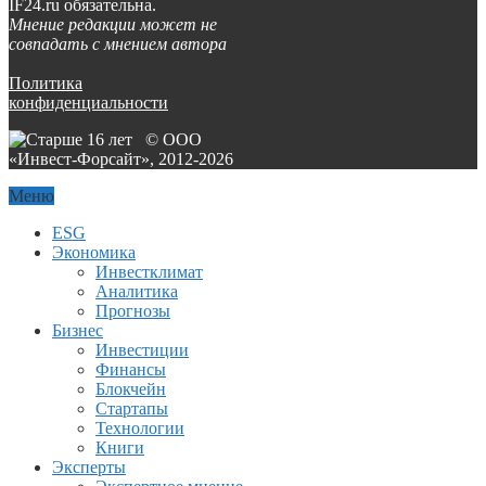
IF24.ru обязательна.
Мнение редакции может не
совпадать с мнением автора
Политика
конфиденциальности
© ООО
«Инвест-Форсайт», 2012-
2026
Меню
ESG
Экономика
Инвестклимат
Аналитика
Прогнозы
Бизнес
Инвестиции
Финансы
Блокчейн
Стартапы
Технологии
Книги
Эксперты