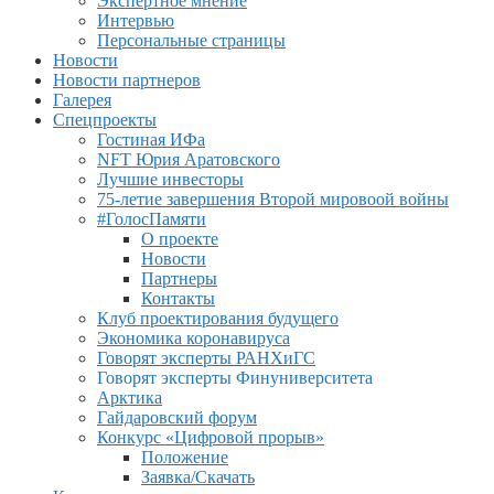
Экспертное мнение
Интервью
Персональные страницы
Новости
Новости партнеров
Галерея
Спецпроекты
Гостиная ИФа
NFT Юрия Аратовского
Лучшие инвесторы
75-летие завершения Второй мировоой войны
#ГолосПамяти
О проекте
Новости
Партнеры
Контакты
Клуб проектирования будущего
Экономика коронавируса
Говорят эксперты РАНХиГС
Говорят эксперты Финуниверситета
Арктика
Гайдаровский форум
Конкурс «Цифровой прорыв»
Положение
Заявка/Скачать