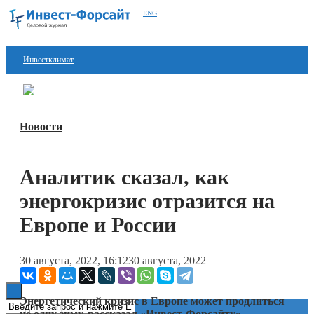
ENG
Инвестклимат
Финансы
Перейти в
Дзен
Инвестиции
Новости
Блокчейн
Аналитик сказал, как
Стартапы
энергокризис отразится на
Технологии
Европе и России
ESG
Книги
30 августа, 2022, 16:12
30 августа, 2022
Энергетический кризис в Европе может продлиться
не одну зиму, рассказал «Инвест-Форсайту»