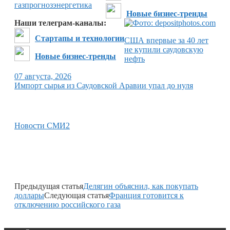
газ
прогноз
энергетика
Новые бизнес-тренды
Наши телеграм-каналы:
Стартапы и технологии
США впервые за 40 лет
не купили саудовскую
Новые бизнес-тренды
нефть
07 августа, 2026
Импорт сырья из Саудовской Аравии упал до нуля
Новости СМИ2
Предыдущая статья
Делягин объяснил, как покупать
доллары
Следующая статья
Франция готовится к
отключению российского газа