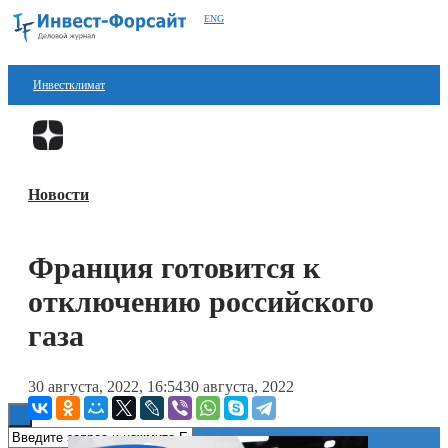
ENG
Инвестклимат
Финансы
Перейти в
Дзен
Инвестиции
Новости
Блокчейн
Стартапы
Франция готовится к
Технологии
отключению российского
ESG
газа
Книги
30 августа, 2022, 16:54
30 августа, 2022