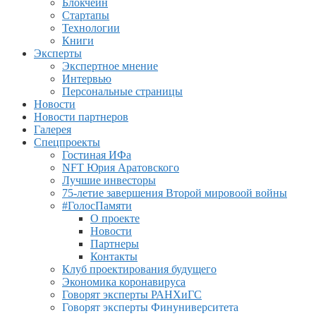
Блокчейн
Стартапы
Технологии
Книги
Эксперты
Экспертное мнение
Интервью
Персональные страницы
Новости
Новости партнеров
Галерея
Спецпроекты
Гостиная ИФа
NFT Юрия Аратовского
Лучшие инвесторы
75-летие завершения Второй мировоой войны
#ГолосПамяти
О проекте
Новости
Партнеры
Контакты
Клуб проектирования будущего
Экономика коронавируса
Говорят эксперты РАНХиГС
Говорят эксперты Финуниверситета