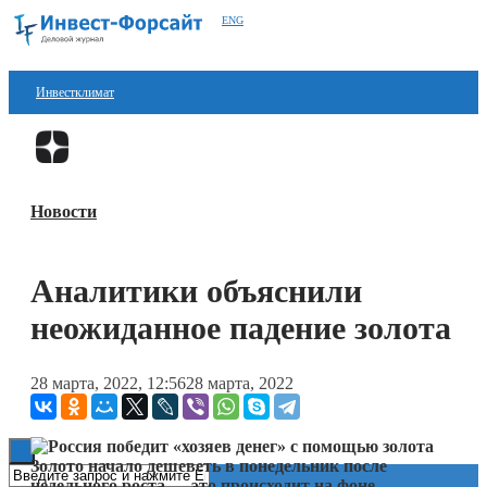
ENG
Инвестклимат
Финансы
Перейти в
Дзен
Инвестиции
Новости
Блокчейн
Стартапы
Аналитики объяснили
Технологии
неожиданное падение золота
ESG
28 марта, 2022, 12:56
28 марта, 2022
Книги
Золото начало дешеветь в понедельник после
недельного роста — это происходит на фоне