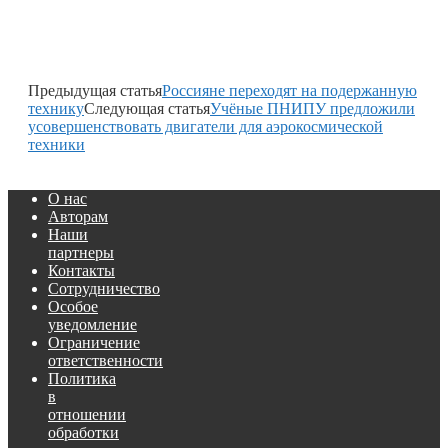
Предыдущая статья
Россияне переходят на подержанную
технику
Следующая статья
Учёные ПНИПУ предложили
усовершенствовать двигатели для аэрокосмической
техники
О нас
Авторам
Наши
партнеры
Контакты
Сотрудничество
Особое
уведомление
Ограничение
ответственности
Политика
в
отношении
обработки