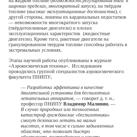
на жидком топливе (
возможность регулирования тяги в
широких пределах, многократный запуск
), на твёрдом
топливе (
высокие эксплуатационные достоинства
), с
другой стороны, лишены их кардинальных недостатков
— невозможности многократного запуска
(твёрдотопливные двигатели) и плохих
эксплуатационных характеристик (жидкостные
двигатели). Кроме того, ракетные двигатели на
гранулированном твердом топливе способны работать в
экстремальных условиях.
Этапы научной работы опубликованы в журнале
«Аэрокосмическая техника». Исследования
проводились группой специалистов аэрокосмического
факультета ПНИПУ
.
—
Разработка эффективна в качестве
двигательной установки для беспилотных
летательных аппаратов,
— говорит д. т. н.,
профессор ПНИПУ
Владимир Малинин.
—
В случае природных или техногенных
катастроф гражданские «беспилотники»
смогут безопасно летать на малых
высотах, в том числе в сильно задымленных
областях, что позволит быстро
обнаружить пострадавших и начать