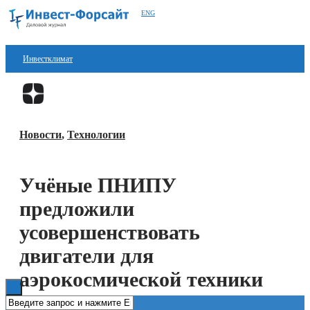
ENG
Инвестклимат
Финансы
Перейти в
Дзен
Инвестиции
Новости
,
Технологии
Блокчейн
Стартапы
Учёные ПНИПУ
Технологии
предложили
ESG
усовершенствовать
двигатели для
Книги
аэрокосмической техники