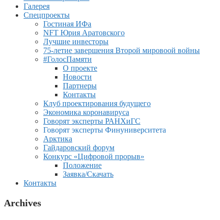
Галерея
Спецпроекты
Гостиная ИФа
NFT Юрия Аратовского
Лучшие инвесторы
75-летие завершения Второй мировоой войны
#ГолосПамяти
О проекте
Новости
Партнеры
Контакты
Клуб проектирования будущего
Экономика коронавируса
Говорят эксперты РАНХиГС
Говорят эксперты Финуниверситета
Арктика
Гайдаровский форум
Конкурс «Цифровой прорыв»
Положение
Заявка/Скачать
Контакты
Archives