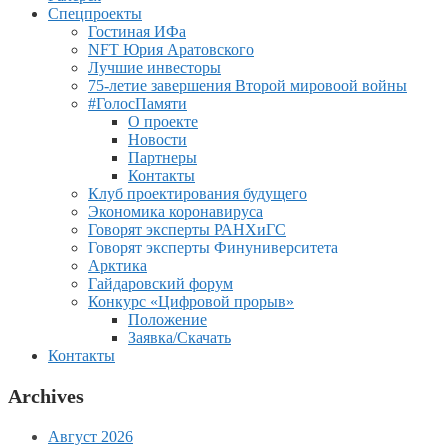
Спецпроекты
Гостиная ИФа
NFT Юрия Аратовского
Лучшие инвесторы
75-летие завершения Второй мировоой войны
#ГолосПамяти
О проекте
Новости
Партнеры
Контакты
Клуб проектирования будущего
Экономика коронавируса
Говорят эксперты РАНХиГС
Говорят эксперты Финуниверситета
Арктика
Гайдаровский форум
Конкурс «Цифровой прорыв»
Положение
Заявка/Скачать
Контакты
Archives
Август 2026