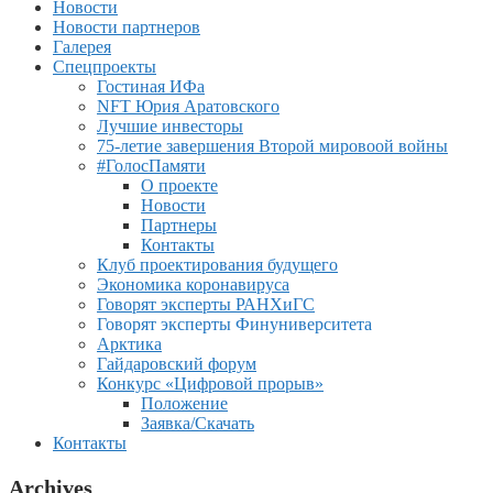
Новости
Новости партнеров
Галерея
Спецпроекты
Гостиная ИФа
NFT Юрия Аратовского
Лучшие инвесторы
75-летие завершения Второй мировоой войны
#ГолосПамяти
О проекте
Новости
Партнеры
Контакты
Клуб проектирования будущего
Экономика коронавируса
Говорят эксперты РАНХиГС
Говорят эксперты Финуниверситета
Арктика
Гайдаровский форум
Конкурс «Цифровой прорыв»
Положение
Заявка/Скачать
Контакты
Archives